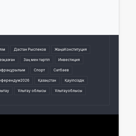
лім
Дастан Рыспеков
ЖаңаКонституция
езқазған
Заң мен тәртіп
Инвестиция
нфрақұрылым
Спорт
Сәтбаев
еферендум2026
Қазақстан
Қауіпсіздік
лытау
Ұлытау облысы
Ұлытауоблысы