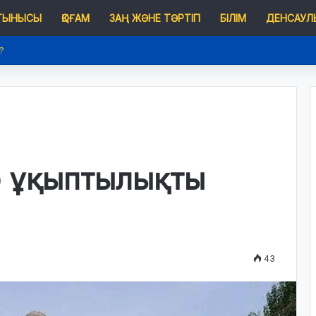
 ТЫНЫСЫ
ҚОҒАМ
ЗАҢ ЖӘНЕ ТӘРТІП
БІЛІМ
ДЕНСАУЛЫ
?
р ұқыптылықты
43