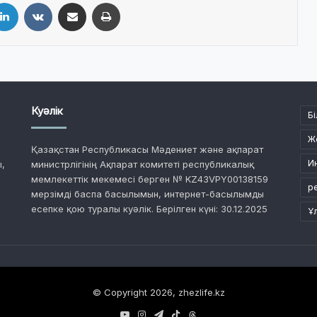
LinkedIn
VKontakte
Share via Email
Print
Куәлік
Бі
Ж
Қазақстан Республикасы Мәдениет және ақпарат
И
,
министрлігінің Ақпарат комитеті республикалық
мемлекеттік мекемесі берген № KZ43VPY00138159
р
мерзімді баспа басылымын, интернет-басылымды
есепке қою туралы куәлік. Берілген күні: 30.12.2025
Ұ
© Copyright 2026, zhezlife.kz
YouTube
Instagram
Telegram
TikTok
Threads