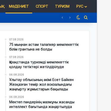
Қ
МӘДЕНИЕТ
СПОРТ
ТУРИЗМ
РУС
Switch skin
Іздеу
07.08.2026
75 мыңнан астам талапкер мемлекеттік
білім грантына ие болды
07.08.2026
Қазақстанда туризмді мемлекеттік
қолдау тетіктері жетілдірілуде
06.08.2026
Ұлытау облысының әкімі Есет Байкен
Жезқазған темір жол вокзалындағы
жаңғырту жұмыстарын бақылады
06.08.2026
Мектеп пәндерінің мазмұны жасанды
интеллект бағытында жаңартылуда