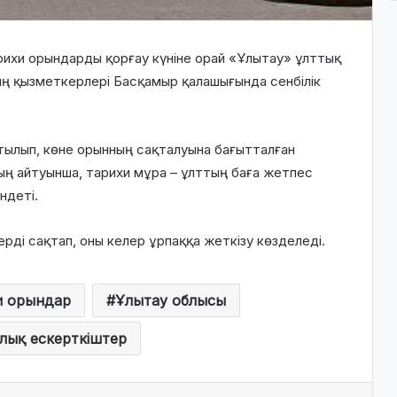
рихи орындарды қорғау күніне орай «Ұлытау» ұлттық
ң қызметкерлері Басқамыр қалашығында сенбілік
тылып, көне орынның сақталуына бағытталған
 айтуынша, тарихи мұра – ұлттың баға жетпес
ндеті.
рді сақтап, оны келер ұрпаққа жеткізу көзделеді.
и орындар
Ұлытау облысы
лық ескерткіштер