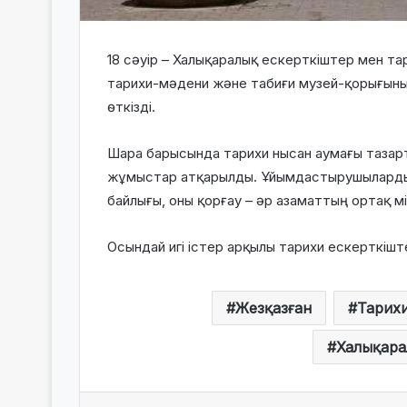
18 сәуір – Халықаралық ескерткіштер мен та
тарихи-мәдени және табиғи музей-қорығыны
өткізді.
Шара барысында тарихи нысан аумағы тазар
жұмыстар атқарылды. Ұйымдастырушылардың
байлығы, оны қорғау – әр азаматтың ортақ мі
Осындай игі істер арқылы тарихи ескерткіште
Жезқазған
Тарих
Халықара