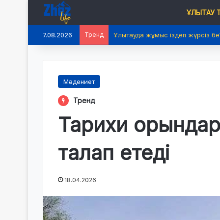
ҰЛЫТАУ
7.08.2026
Тренд
Ұлытауда жұмыс іздеп жүрсіз бе
Мәдениет
Тренд
Тарихи орында
талап етеді
18.04.2026