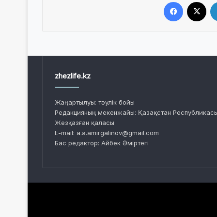
Facebook
X
zhezlife.kz
Жаңартылуы: тәулік бойы
Редакцияның мекенжайы: Қазақстан Республикасы
Жезқазған қаласы
E-mail: a.a.amirgalinov@gmail.com
Бас редактор: Айбек Әміртегі