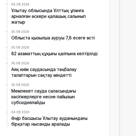
06.08.2026
Ұлытау облысында Ұлттық ұланға
арналған әскери қалашық салынып
жатыр
05.08.2026
Облыста қызылша ауруы 7,8 есеге өсті
05.08.2026
82 азаматтың құқығы қалпына келтірілді
05.08.2026
Аяқ киім саудасында таңбалау
талаптарын сақтау міндетті
05.08.2026
Мемлекет сауда саласындағы
кәсіпкерлерге несие пайызын
субсидиялайды
04.08.2026
Өңір басшысы Ұлытау ауданындағы
бірқатар нысанды аралады