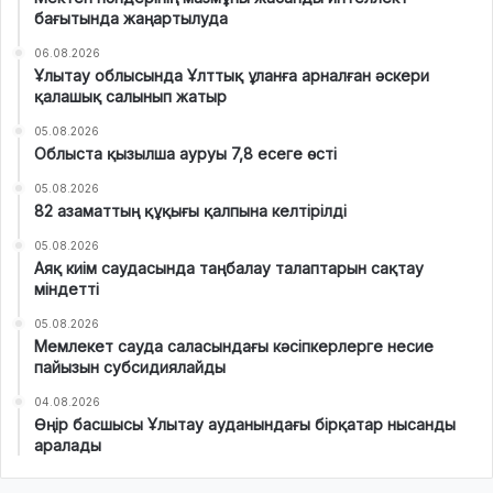
бағытында жаңартылуда
06.08.2026
Ұлытау облысында Ұлттық ұланға арналған әскери
қалашық салынып жатыр
05.08.2026
Облыста қызылша ауруы 7,8 есеге өсті
05.08.2026
82 азаматтың құқығы қалпына келтірілді
05.08.2026
Аяқ киім саудасында таңбалау талаптарын сақтау
міндетті
05.08.2026
Мемлекет сауда саласындағы кәсіпкерлерге несие
пайызын субсидиялайды
04.08.2026
Өңір басшысы Ұлытау ауданындағы бірқатар нысанды
аралады