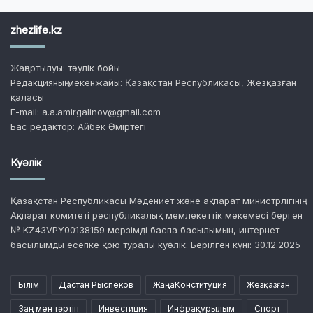
zhezlife.kz
Жаңартылуы: тәулік бойы
Редакцияның мекенжайы: Қазақстан Республикасы, Жезқазған
қаласы
E-mail: a.a.amirgalinov@gmail.com
Бас редактор: Айбек Әміртегі
Куәлік
Қазақстан Республикасы Мәдениет және ақпарат министрлігінің
Ақпарат комитеті республикалық мемлекеттік мекемесі берген
№ KZ43VPY00138159 мерзімді баспа басылымын, интернет-
басылымды есепке қою туралы куәлік. Берілген күні: 30.12.2025
Білім
Дастан Рыспеков
ЖаңаКонституция
Жезқазған
Заң мен тәртіп
Инвестиция
Инфрақұрылым
Спорт