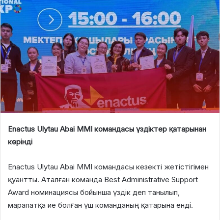
Enactus Ulytau Abai MMI командасы үздіктер қатарынан
көрінді
Enactus Ulytau Abai MMI командасы кезекті жетістігімен
қуантты. Аталған команда Best Administrative Support
Award номинациясы бойынша үздік деп танылып,
марапатқа ие болған үш команданың қатарына енді.