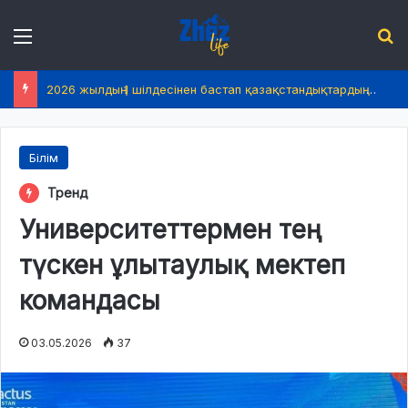
Menu
І
2026 жылдың 1 шілдесінен бастап қазақстандықтардың өмірінде не өзгереді?
Білім
Тренд
Университеттермен тең
түскен ұлытаулық мектеп
командасы
03.05.2026
37