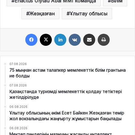
Enactus Ulytau Abai MMI команда
Білім
Жезқазған
Ұлытау облысы
Facebook
X
LinkedIn
VKontakte
Share via Email
Print
07.08.2026
75 мыңнан астам талапкер мемлекеттік білім грантына
ие болды
07.08.2026
Қазақстанда туризмді мемлекеттік қолдау тетіктері
жетілдірілуде
06.08.2026
Ұлытау облысының әкімі Есет Байкен Жезқазған темір
жол вокзалындағы жаңғырту жұмыстарын бақылады
06.08.2026
Мектеп пәндерінің мазмұны жасанды интеллект