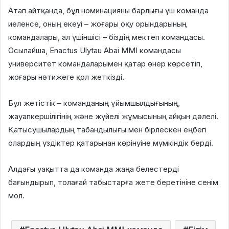
Атап айтқанда, бұл номинацияны барлығы үш команда
иеленсе, оның екеуі – жоғары оқу орындарының
командалары, ал үшіншісі – біздің мектеп командасы.
Осылайша, Enactus Ulytau Abai MMI командасы
университет командаларымен қатар өнер көрсетіп,
жоғары нәтижеге қол жеткізді.
Бұл жетістік – команданың ұйымшылдығының,
жауапкершілігінің және жүйелі жұмысының айқын дәлелі.
Қатысушылардың табандылығы мен бірлескен еңбегі
олардың үздіктер қатарынан көрінуіне мүмкіндік берді.
Алдағы уақытта да команда жаңа белестерді
бағындырып, толағай табыстарға жете беретініне сенім
мол.