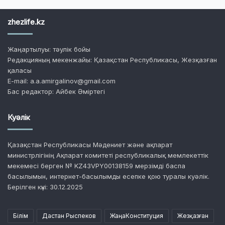
zhezlife.kz
Жаңартылуы: тәулік бойы
Редакцияның мекенжайы: Қазақстан Республикасы, Жезқазған
қаласы
E-mail: a.a.amirgalinov@gmail.com
Бас редактор: Айбек Әміртегі
Куәлік
Қазақстан Республикасы Мәдениет және ақпарат
министрлігінің Ақпарат комитеті республикалық мемлекеттік
мекемесі берген № KZ43VPY00138159 мерзімді баспа
басылымын, интернет-басылымды есепке қою туралы куәлік.
Берілген күні: 30.12.2025
Білім
Дастан Рыспеков
ЖаңаКонституция
Жезқазған