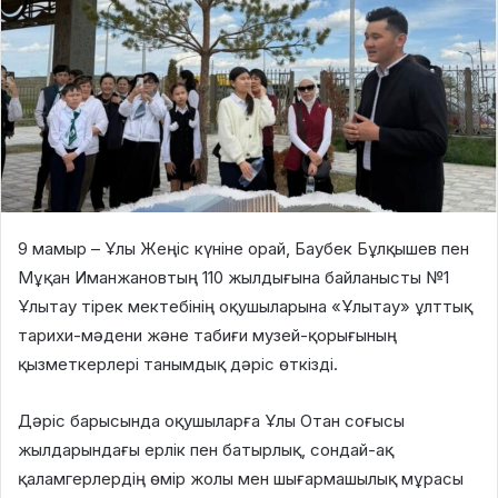
9 мамыр – Ұлы Жеңіс күніне орай, Баубек Бұлқышев пен
Мұқан Иманжановтың 110 жылдығына байланысты №1
Ұлытау тірек мектебінің оқушыларына «Ұлытау» ұлттық
тарихи-мәдени және табиғи музей-қорығының
қызметкерлері танымдық дәріс өткізді.
Дәріс барысында оқушыларға Ұлы Отан соғысы
жылдарындағы ерлік пен батырлық, сондай-ақ
қаламгерлердің өмір жолы мен шығармашылық мұрасы