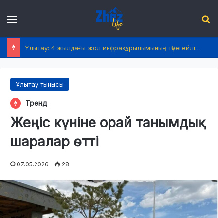
Menu
І
Ұлытау: 4 жылдағы жол инфрақұрылымының түбегейлі жаңаруы
Ұлытау тынысы
Тренд
Жеңіс күніне орай танымдық
шаралар өтті
07.05.2026
28