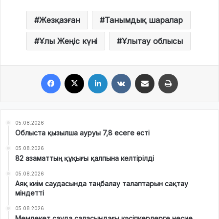
Жезқазған
Танымдық шаралар
Ұлы Жеңіс күні
Ұлытау облысы
Facebook
X
LinkedIn
VKontakte
Share via Email
Print
05.08.2026
Облыста қызылша ауруы 7,8 есеге өсті
05.08.2026
82 азаматтың құқығы қалпына келтірілді
05.08.2026
Аяқ киім саудасында таңбалау талаптарын сақтау
міндетті
05.08.2026
Мемлекет сауда саласындағы кәсіпкерлерге несие