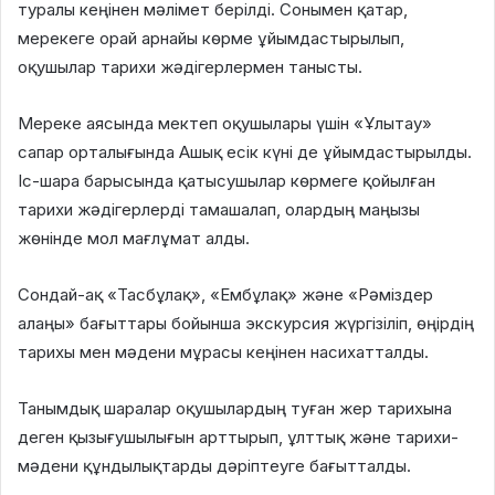
туралы кеңінен мәлімет берілді. Сонымен қатар,
мерекеге орай арнайы көрме ұйымдастырылып,
оқушылар тарихи жәдігерлермен танысты.
Мереке аясында мектеп оқушылары үшін «Ұлытау»
сапар орталығында Ашық есік күні де ұйымдастырылды.
Іс-шара барысында қатысушылар көрмеге қойылған
тарихи жәдігерлерді тамашалап, олардың маңызы
жөнінде мол мағлұмат алды.
Сондай-ақ «Тасбұлақ», «Ембұлақ» және «Рәміздер
алаңы» бағыттары бойынша экскурсия жүргізіліп, өңірдің
тарихы мен мәдени мұрасы кеңінен насихатталды.
Танымдық шаралар оқушылардың туған жер тарихына
деген қызығушылығын арттырып, ұлттық және тарихи-
мәдени құндылықтарды дәріптеуге бағытталды.