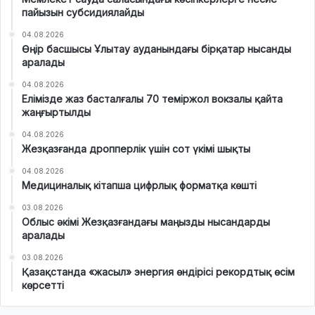
пайызын субсидиялайды
04.08.2026
Өңір басшысы Ұлытау ауданындағы бірқатар нысанды
аралады
04.08.2026
Елімізде жаз басталғалы 70 теміржол вокзалы қайта
жаңғыртылды
04.08.2026
Жезқазғанда дропперлік үшін сот үкімі шықты
04.08.2026
Медициналық кітапша цифрлық форматқа көшті
03.08.2026
Облыс әкімі Жезқазғандағы маңызды нысандарды
аралады
03.08.2026
Қазақстанда «жасыл» энергия өндірісі рекордтық өсім
көрсетті