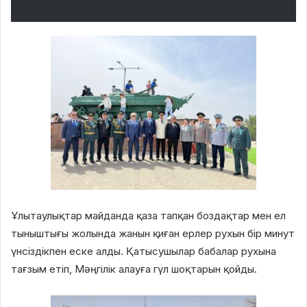
Ұлытаулықтар майданда қаза тапқан боздақтар мен ел
тыныштығы жолында жанын қиған ерлер рухын бір минут
үнсіздікпен еске алды. Қатысушылар бабалар рухына
тағзым етіп, Мәңгілік алауға гүл шоқтарын қойды.