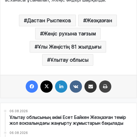
Дастан Рыспеков
Жезқазған
Жеңіс рухына тағзым
Ұлы Жеңістің 81 жылдығы
Ұлытау облысы
Facebook
X
LinkedIn
VKontakte
Share via Email
Print
06.08.2026
Ұлытау облысының әкімі Есет Байкен Жезқазған темір
жол вокзалындағы жаңғырту жұмыстарын бақылады
06.08.2026