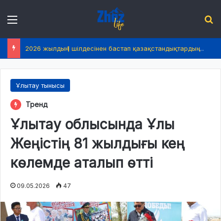
Menu
І
2026 жылдың 1 шілдесінен бастап қазақстандықтардың өмірінде не өзгереді?
Ұлытау тынысы
Тренд
Ұлытау облысында Ұлы
Жеңістің 81 жылдығы кең
көлемде аталып өтті
09.05.2026
47