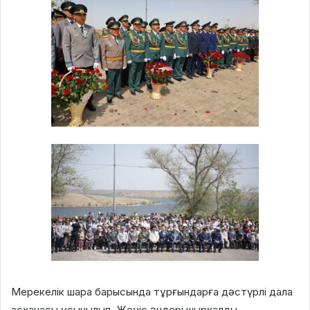
Мерекелік шара барысында тұрғындарға дәстүрлі дала
асханасы ұсынылып, Жеңіс әндері шырқалды.