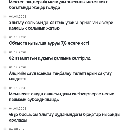
Мектеп пәндерінің мазмұны жасанды интеллект
бағытында жаңартылуда
06.08.2026
Ұлытау облысында Ұлттық ұланға арналған әскери
қалашық салынып жатыр
05.08.2026
Облыста қызылша ауруы 7,8 есеге өсті
05.08.2026
82 азаматтың құқығы қалпына келтірілді
05.08.2026
Аяқ киім саудасында таңбалау талаптарын сақтау
міндетті
05.08.2026
Мемлекет сауда саласындағы кәсіпкерлерге несие
пайызын субсидиялайды
04.08.2026
Өңір басшысы Ұлытау ауданындағы бірқатар нысанды
аралады
04.08.2026