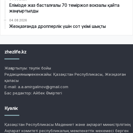
Елімізде жаз басталғалы 70 теміржол вокзалы қайта
жаңғыртылды
04.08.2026
Жезқазғанда дропперлік үшін сот үкімі шықты
zhezlife.kz
Жаңартылуы: тәулік бойы
Редакцияның мекенжайы: Қазақстан Республикасы, Жезқазған
қаласы
E-mail: a.a.amirgalinov@gmail.com
Бас редактор: Айбек Әміртегі
Куәлік
Қазақстан Республикасы Мәдениет және ақпарат министрлігінің
Ақпарат комитеті республикалық мемлекеттік мекемесі берген