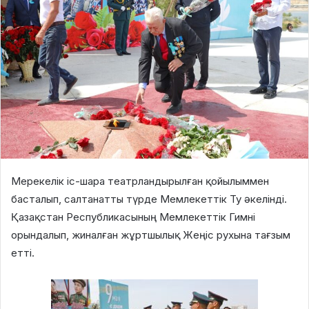
Мерекелік іс-шара театрландырылған қойылыммен
басталып, салтанатты түрде Мемлекеттік Ту әкелінді.
Қазақстан Республикасының Мемлекеттік Гимні
орындалып, жиналған жұртшылық Жеңіс рухына тағзым
етті.