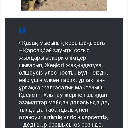
«Қазақ мысының қара шаңырағы
– Қарсақбай зауыты соғыс
жылдары әскери өнімдер
шығарып, Жеңісті жақындатуға
өлшеусіз үлес қосты. Бұл – біздің
өңір үшін үлкен тарих, ұрпақтан-
ұрпаққа жалғасатын мақтаныш.
Қасиетті Ұлытау жерінен шыққан
азаматтар майдан даласында да,
тылда да табандылық пен
отансүйгіштіктің үлгісін көрсетті»,
– деді өңір басшысы өз сөзінде.