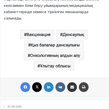
келісімімен білім беру ұйымдарының медициналық
кабинеттерінде немесе тіркелген емханаларда
салынады.
Вакцинация
Денсаулық
Қыз балалар денсаулығы
Онкологияның алдын алу
Ұлытау облысы
Facebook
X
LinkedIn
VKontakte
Share via Email
Print
07.08.2026