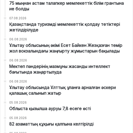
75 мыңнан астам талапкер мемлекеттік білім грантына
ие болды
07.08.2026
Қазақстанда туризмді мемлекеттік қолдау тетіктері
жетілдірілуде
06.08.2026
Ұлытау облысының әкімі Есет Байкен Жезқазған темір
жол вокзалындағы жаңғырту жұмыстарын бақылады
06.08.2026
Мектеп пәндерінің мазмұны жасанды интеллект
бағытында жаңартылуда
06.08.2026
Ұлытау облысында Ұлттық ұланға арналған әскери
қалашық салынып жатыр
05.08.2026
Облыста қызылша ауруы 7,8 есеге өсті
05.08.2026
82 азаматтың құқығы қалпына келтірілді