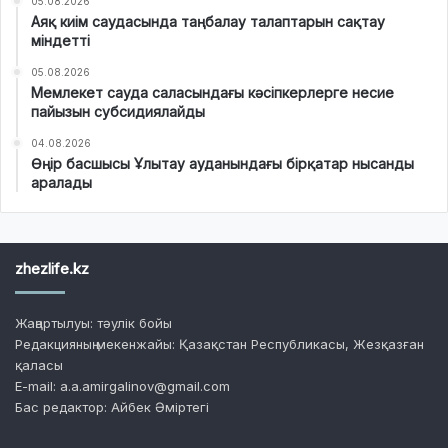
05.08.2026
Аяқ киім саудасында таңбалау талаптарын сақтау
міндетті
05.08.2026
Мемлекет сауда саласындағы кәсіпкерлерге несие
пайызын субсидиялайды
04.08.2026
Өңір басшысы Ұлытау ауданындағы бірқатар нысанды
аралады
zhezlife.kz
Жаңартылуы: тәулік бойы
Редакцияның мекенжайы: Қазақстан Республикасы, Жезқазған
қаласы
E-mail: a.a.amirgalinov@gmail.com
Бас редактор: Айбек Әміртегі