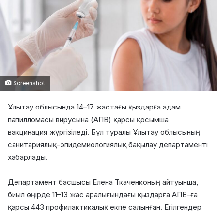
Screenshot
Ұлытау облысында 14–17 жастағы қыздарға адам
папилломасы вирусына (АПВ) қарсы қосымша
вакцинация жүргізіледі. Бұл туралы Ұлытау облысының
санитариялық-эпидемиологиялық бақылау департаменті
хабарлады.
Департамент басшысы Елена Ткаченконың айтуынша,
биыл өңірде 11–13 жас аралығындағы қыздарға АПВ-ға
қарсы 443 профилактикалық екпе салынған. Егілгендер