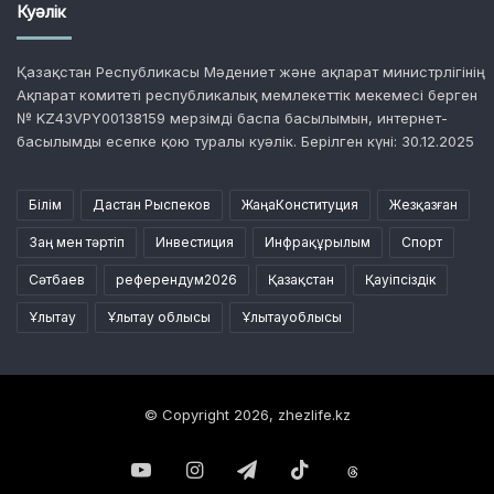
Куәлік
Қазақстан Республикасы Мәдениет және ақпарат министрлігінің
Ақпарат комитеті республикалық мемлекеттік мекемесі берген
№ KZ43VPY00138159 мерзімді баспа басылымын, интернет-
басылымды есепке қою туралы куәлік. Берілген күні: 30.12.2025
Білім
Дастан Рыспеков
ЖаңаКонституция
Жезқазған
Заң мен тәртіп
Инвестиция
Инфрақұрылым
Спорт
Сәтбаев
референдум2026
Қазақстан
Қауіпсіздік
Ұлытау
Ұлытау облысы
Ұлытауоблысы
© Copyright 2026, zhezlife.kz
YouTube
Instagram
Telegram
TikTok
Threads