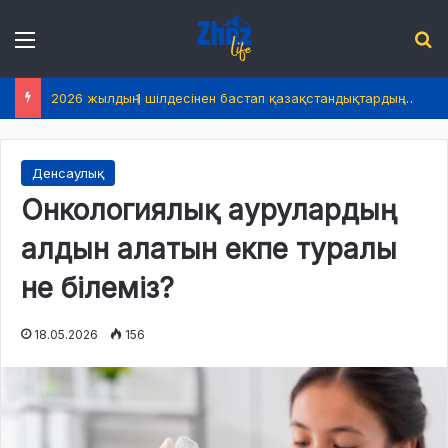
Menu
І
2026 жылдың 1 шілдесінен бастап қазақстандықтардың өмірінде не өзгереді?
Денсаулық
Онкологиялық аурулардың
алдын алатын екпе туралы
не білеміз?
18.05.2026
156