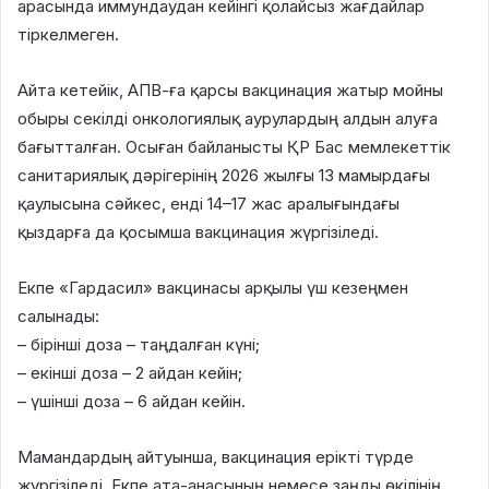
арасында иммундаудан кейінгі қолайсыз жағдайлар
тіркелмеген.
Айта кетейік, АПВ-ға қарсы вакцинация жатыр мойны
обыры секілді онкологиялық аурулардың алдын алуға
бағытталған. Осыған байланысты ҚР Бас мемлекеттік
санитариялық дәрігерінің 2026 жылғы 13 мамырдағы
қаулысына сәйкес, енді 14–17 жас аралығындағы
қыздарға да қосымша вакцинация жүргізіледі.
Екпе «Гардасил» вакцинасы арқылы үш кезеңмен
салынады:
– бірінші доза – таңдалған күні;
– екінші доза – 2 айдан кейін;
– үшінші доза – 6 айдан кейін.
Мамандардың айтуынша, вакцинация ерікті түрде
жүргізіледі. Екпе ата-анасының немесе заңды өкілінің