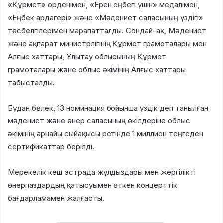
«Құрмет» орденімен, «Ерен еңбегі үшін» медалімен,
«Еңбек ардагері» және «Мәдениет саласының үздігі»
төсбелгілерімен марапатталды. Сондай-ақ, Мәдениет
және ақпарат министрлігінің Құрмет грамоталары мен
Алғыс хаттары, Ұлытау облысының Құрмет
грамоталары және облыс әкімінің Алғыс хаттары
табысталды.
Бұдан бөлек, 13 номинация бойынша үздік деп танылған
мәдениет және өнер саласының өкілдеріне облыс
әкімінің арнайы сыйақысы ретінде 1 миллион теңгеден
сертификаттар берілді.
Мерекелік кеш эстрада жұлдыздары мен жергілікті
өнерпаздардың қатысуымен өткен концерттік
бағдарламамен жалғасты.