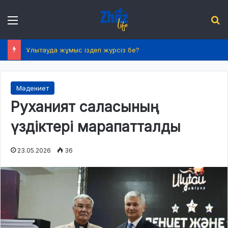
Menu
І
Ұлытауда жұмыс іздеп жүрсіз бе?
Мәдениет
Руханият саласының
үздіктері марапатталды
23.05.2026
36