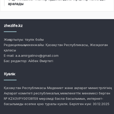
аралады
zhezlife.kz
Жаңартылуы: тәулік бойы
Редакцияның мекенжайы: Қазақстан Республикасы, Жезқазған
қаласы
E-mail: a.a.amirgalinov@gmail.com
Бас редактор: Айбек Әміртегі
Куәлік
Қазақстан Республикасы Мәдениет және ақпарат министрлігінің
Ақпарат комитеті республикалық мемлекеттік мекемесі берген
№ KZ43VPY00138159 мерзімді баспа басылымын, интернет-
басылымды есепке қою туралы куәлік. Берілген күні: 30.12.2025