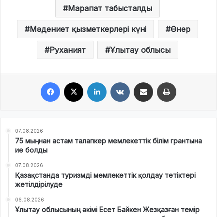
Марапат табысталды
Мәдениет қызметкерлері күні
Өнер
Руханият
Ұлытау облысы
Facebook
X
LinkedIn
VKontakte
Share via Email
Print
07.08.2026
75 мыңнан астам талапкер мемлекеттік білім грантына
ие болды
07.08.2026
Қазақстанда туризмді мемлекеттік қолдау тетіктері
жетілдірілуде
06.08.2026
Ұлытау облысының әкімі Есет Байкен Жезқазған темір