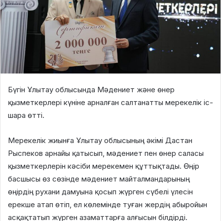
Бүгін Ұлытау облысында Мәдениет және өнер
қызметкерлері күніне арналған салтанатты мерекелік іс-
шара өтті.
Мерекелік жиынға Ұлытау облысының әкімі Дастан
Рыспеков арнайы қатысып, мәдениет пен өнер саласы
қызметкерлерін кәсіби мерекемен құттықтады. Өңір
басшысы өз сөзінде мәдениет майталмандарының
өңірдің рухани дамуына қосып жүрген сүбелі үлесін
ерекше атап өтіп, ел көлемінде туған жердің абыройын
асқақтатып жүрген азаматтарға алғысын білдірді.