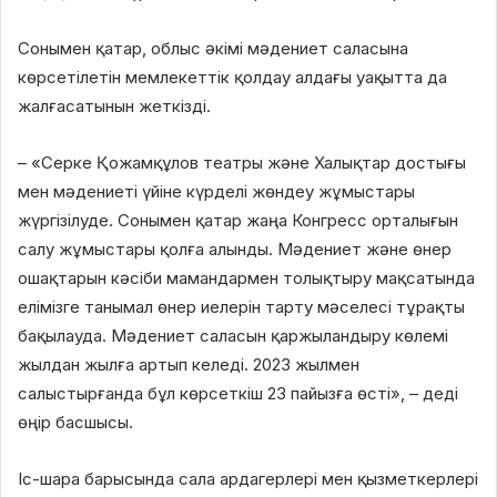
Сонымен қатар, облыс әкімі мәдениет саласына
көрсетілетін мемлекеттік қолдау алдағы уақытта да
жалғасатынын жеткізді.
– «Серке Қожамқұлов театры және Халықтар достығы
мен мәдениеті үйіне күрделі жөндеу жұмыстары
жүргізілуде. Сонымен қатар жаңа Конгресс орталығын
салу жұмыстары қолға алынды. Мәдениет және өнер
ошақтарын кәсіби мамандармен толықтыру мақсатында
елімізге танымал өнер иелерін тарту мәселесі тұрақты
бақылауда. Мәдениет саласын қаржыландыру көлемі
жылдан жылға артып келеді. 2023 жылмен
салыстырғанда бұл көрсеткіш 23 пайызға өсті», – деді
өңір басшысы.
Іс-шара барысында сала ардагерлері мен қызметкерлері