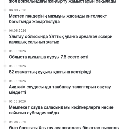
жол вокзалындағы жаңғырту жұмыстарын бақылады
06.08.2026
Мектеп пәндерінің мазмұны жасанды интеллект
бағытында жаңартылуда
06.08.2026
Ұлытау облысында Ұлттық ұланға арналған әскери
қалашық салынып жатыр
05.08.2026
Облыста қызылша ауруы 7,8 есеге өсті
05.08.2026
82 азаматтың құқығы қалпына келтірілді
05.08.2026
Аяқ киім саудасында таңбалау талаптарын сақтау
міндетті
05.08.2026
Мемлекет сауда саласындағы кәсіпкерлерге несие
пайызын субсидиялайды
04.08.2026
Өңір басшысы Ұлытау ауданындағы бірқатар нысанды