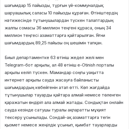
шағымдар 15 пайызды, тұрғын үй-коммуналдық
шаруашылық саласы 10 пайызды құраған. Өтініштердің
нәтижесінде тұтынушылардан түскен талаптардың
жалпы сомасы 36 миллион теңгені құраса, оның 34
миллион теңгесі азаматтарға қайтарылған. Яғни
шағымдардың 89,25 пайызы оң шешімін тапқан.
Биыл департаментке 63 өтініш жедел желі мен
Telegram-бот арқылы, ал 48 өтініш e-Otinish порталы
арқылы келіп түскен. Мамандар соңғы уақытта
интернет арқылы сауда жасауға байланысты
шағымдардың көбейгенін атап өтті. Көп жағдайда
тұтынушылар тауарды қайтара алмай немесе төленген
қаражатын өндіріп ала алмай жатады. Сондықтан онлайн
сауда кезінде сатушы туралы ақпаратты мұқият
тексеру ұсынылады. Сондай-ақ азаматтарға тегін
қызмет немесе жеңілдік ұсынып, қымбат тауарларды