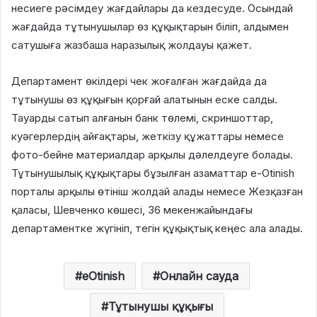
несиеге рәсімдеу жағдайлары да кездесуде. Осындай
жағдайда тұтынушылар өз құқықтарын біліп, алдымен
сатушыға жазбаша наразылық жолдауы қажет.
Департамент өкілдері чек жоғалған жағдайда да
тұтынушы өз құқығын қорғай алатынын еске салды.
Тауарды сатып алғанын банк төлемі, скриншоттар,
куәгерлердің айғақтары, жеткізу құжаттары немесе
фото-бейне материалдар арқылы дәлелдеуге болады.
Тұтынушылық құқықтары бұзылған азаматтар e-Otinish
порталы арқылы өтініш жолдай алады немесе Жезқазған
қаласы, Шевченко көшесі, 36 мекенжайындағы
департаментке жүгініп, тегін құқықтық кеңес ала алады.
eOtinish
Онлайн сауда
Тұтынушы құқығы