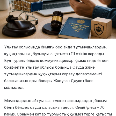
Ұлытау облысында биылғы бес айда тұтынушылардың
құқықтарының бұзылуына қатысты 111 өтініш қаралды.
Бұл туралы өңірлік коммуникациялар қызметінде өткен
брифингте Ұлытау облысы бойынша Сауда және
тұтынушылардың құқықтарын қорғау департаменті
басшысының орынбасары Жасұлан Даулетбаев
мәлімдеді.
Мамандардың айтуынша, түскен шағымдардың басым
бөлігі бөлшек сауда саласына тиесілі. Оның үлесі – 70
пайыз. Сонымен қатар тұрмыстық қызметтерге қатысты