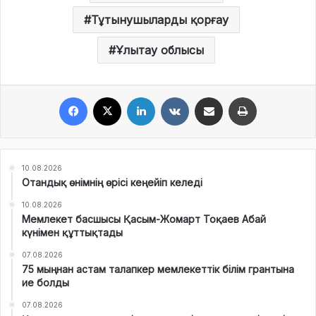
Тұтынушыларды қорғау
Ұлытау облысы
Facebook
X
LinkedIn
VKontakte
Share via Email
Print
10.08.2026
Отандық өнімнің өрісі кеңейіп келеді
10.08.2026
Мемлекет басшысы Қасым-Жомарт Тоқаев Абай
күнімен құттықтады
07.08.2026
75 мыңнан астам талапкер мемлекеттік білім грантына
ие болды
07.08.2026