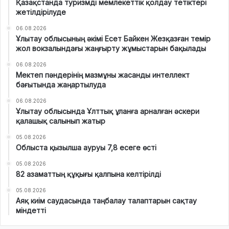
Қазақстанда туризмді мемлекеттік қолдау тетіктері
жетілдірілуде
06.08.2026
Ұлытау облысының әкімі Есет Байкен Жезқазған темір
жол вокзалындағы жаңғырту жұмыстарын бақылады
06.08.2026
Мектеп пәндерінің мазмұны жасанды интеллект
бағытында жаңартылуда
06.08.2026
Ұлытау облысында Ұлттық ұланға арналған әскери
қалашық салынып жатыр
05.08.2026
Облыста қызылша ауруы 7,8 есеге өсті
05.08.2026
82 азаматтың құқығы қалпына келтірілді
05.08.2026
Аяқ киім саудасында таңбалау талаптарын сақтау
міндетті