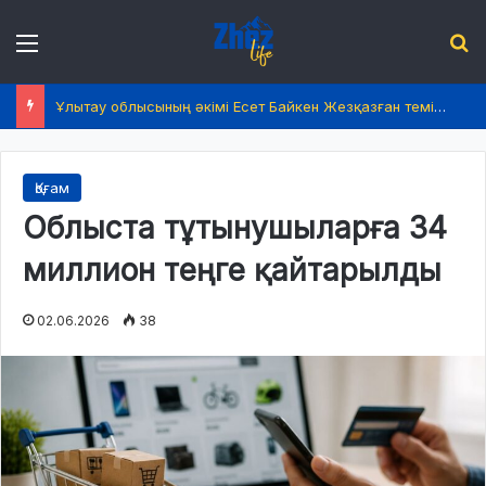
Menu
І
Ұлытау облысының әкімі Есет Байкен Жезқазған темір жол вокзалындағы жаңғырту жұмыстарын бақылады
Қоғам
Облыста тұтынушыларға 34
миллион теңге қайтарылды
02.06.2026
38