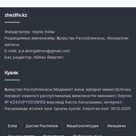
zhezlife.kz
Жаңартылуы: тәулік бойы
Редакцияның мекенжайы: Қазақстан Республикасы, Жезқазған
қаласы
E-mail: a.a.amirgalinov@gmail.com
Бас редактор: Айбек Әміртегі
Куәлік
Қазақстан Республикасы Мәдениет және ақпарат министрлігінің
Ақпарат комитеті республикалық мемлекеттік мекемесі берген
№ KZ43VPY00138159 мерзімді баспа басылымын, интернет-
басылымды есепке қою туралы куәлік. Берілген күні: 30.12.2025
Білім
Дастан Рыспеков
ЖаңаКонституция
Жезқазған