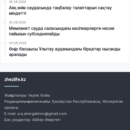
05.08.2026
Аяқ киім саудасында таңбалау талаптарын сақтау
міндетті
05.08.2026
Мемлекет сауда саласындағы кәсіпкерлерге несие
пайызын субсидиялайды
04.08.2026
Өңір басшысы Ұлытау ауданындағы бірқатар нысанды
аралады
zhezlife.kz
Жаңартылуы: тәулік бойы
Редакцияның мекенжайы: Қазақстан Республикасы, Жезқазған
қаласы
E-mail: a.a.amirgalinov@gmail.com
Бас редактор: Айбек Әміртегі