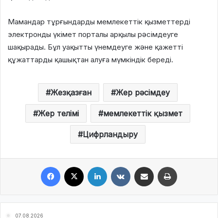
Мамандар тұрғындарды мемлекеттік қызметтерді
электронды үкімет порталы арқылы рәсімдеуге
шақырады. Бұл уақытты үнемдеуге және қажетті
құжаттарды қашықтан алуға мүмкіндік береді.
Жезқазған
Жер рәсімдеу
Жер телімі
мемлекеттік қызмет
Цифрландыру
Facebook
X
LinkedIn
VKontakte
Share via Email
Print
07.08.2026