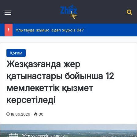
Menu
І
Ұлытауда жұмыс іздеп жүрсіз бе?
Қоғам
Жезқазғанда жер
қатынастары бойынша 12
мемлекеттік қызмет
көрсетіледі
18.06.2026
30