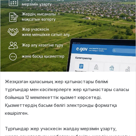
Жезқазған қаласының жер қатынастары бөлімі
тұрғындар мен кәсіпкерлерге жер қатынастары саласы
бойынша 12 мемлекеттік қызмет көрсетеді.
Қызметтердің басым бөлігі электронды форматқа
көшірілген.
Тұрғындар жер учаскесін жалдау мерзімін ұзарту,