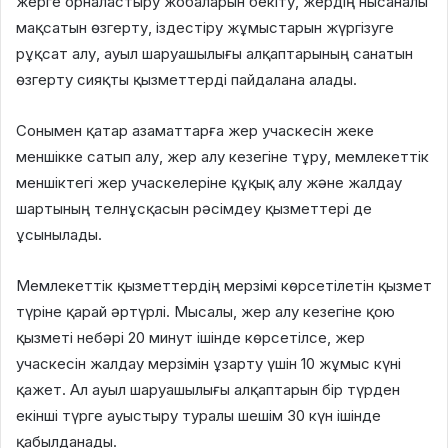
жерге орналастыру жобаларын бекіту, жердің нысаналы
мақсатын өзгерту, іздестіру жұмыстарын жүргізуге
рұқсат алу, ауыл шаруашылығы алқаптарының санатын
өзгерту сияқты қызметтерді пайдалана алады.
Сонымен қатар азаматтарға жер учаскесін жеке
меншікке сатып алу, жер алу кезегіне тұру, мемлекеттік
меншіктегі жер учаскелеріне құқық алу және жалдау
шартының телнұсқасын рәсімдеу қызметтері де
ұсынылады.
Мемлекеттік қызметтердің мерзімі көрсетілетін қызмет
түріне қарай әртүрлі. Мысалы, жер алу кезегіне қою
қызметі небәрі 20 минут ішінде көрсетілсе, жер
учаскесін жалдау мерзімін ұзарту үшін 10 жұмыс күні
қажет. Ал ауыл шаруашылығы алқаптарын бір түрден
екінші түрге ауыстыру туралы шешім 30 күн ішінде
қабылданады.