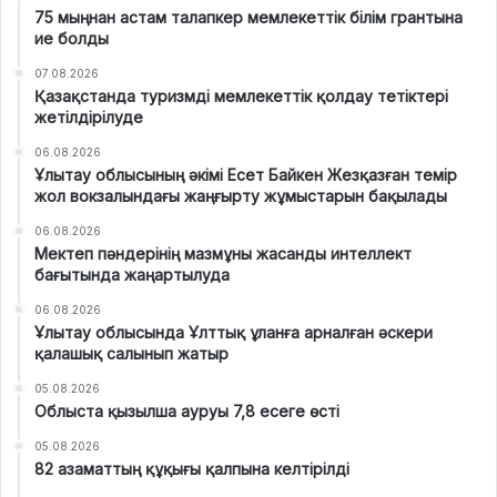
75 мыңнан астам талапкер мемлекеттік білім грантына
ие болды
07.08.2026
Қазақстанда туризмді мемлекеттік қолдау тетіктері
жетілдірілуде
06.08.2026
Ұлытау облысының әкімі Есет Байкен Жезқазған темір
жол вокзалындағы жаңғырту жұмыстарын бақылады
06.08.2026
Мектеп пәндерінің мазмұны жасанды интеллект
бағытында жаңартылуда
06.08.2026
Ұлытау облысында Ұлттық ұланға арналған әскери
қалашық салынып жатыр
05.08.2026
Облыста қызылша ауруы 7,8 есеге өсті
05.08.2026
82 азаматтың құқығы қалпына келтірілді