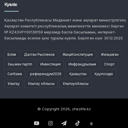
Куәлік
Қазақстан Республикасы Мәдениет және ақпарат министрлігінің
Ақпарат комитеті республикалық мемлекеттік мекемесі берген
№ KZ43VPY00138159 мерзімді баспа басылымын, интернет-
басылымды есепке қою туралы куәлік. Берілген күні: 30.12.2025
Білім
Дастан Рыспеков
ЖаңаКонституция
Жезқазған
Заң мен тәртіп
Инвестиция
Инфрақұрылым
Спорт
Сәтбаев
референдум2026
Қазақстан
Қауіпсіздік
Ұлытау
Ұлытау облысы
Ұлытауоблысы
© Copyright 2026, zhezlife.kz
YouTube
Instagram
Telegram
TikTok
Threads