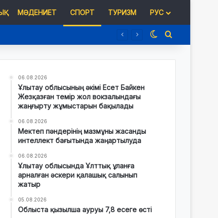
Қ
МӘДЕНИЕТ
СПОРТ
ТУРИЗМ
РУС
Switch skin
Іздеу
06.08.2026
Ұлытау облысының әкімі Есет Байкен
Жезқазған темір жол вокзалындағы
жаңғырту жұмыстарын бақылады
06.08.2026
Мектеп пәндерінің мазмұны жасанды
интеллект бағытында жаңартылуда
06.08.2026
Ұлытау облысында Ұлттық ұланға
арналған әскери қалашық салынып
жатыр
05.08.2026
Облыста қызылша ауруы 7,8 есеге өсті