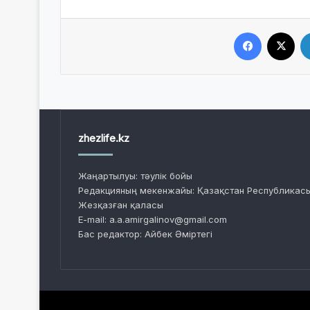
Facebook
X
zhezlife.kz
Жаңартылуы: тәулік бойы
Редакцияның мекенжайы: Қазақстан Республикасы
Жезқазған қаласы
E-mail: a.a.amirgalinov@gmail.com
Бас редактор: Айбек Әміртегі