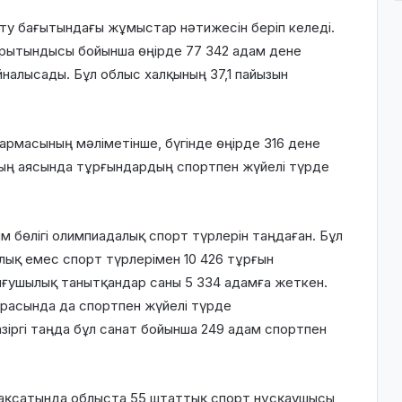
у бағытындағы жұмыстар нәтижесін беріп келеді.
ытындысы бойынша өңірде 77 342 адам дене
алысады. Бұл облыс халқының 37,1 пайызын
рмасының мәліметінше, бүгінде өңірде 316 дене
ың аясында тұрғындардың спортпен жүйелі түрде
бөлігі олимпиадалық спорт түрлерін таңдаған. Бұл
лық емес спорт түрлерімен 10 426 тұрғын
ығушылық танытқандар саны 5 334 адамға жеткен.
арасында да спортпен жүйелі түрде
зіргі таңда бұл санат бойынша 249 адам спортпен
мақсатында облыста 55 штаттық спорт нұсқаушысы