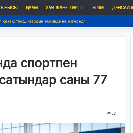
 ТЫНЫСЫ
ҚОҒАМ
ЗАҢ ЖӘНЕ ТӘРТІП
БІЛІМ
ДЕНСАУЛЫ
п қазақстандықтардың өмірінде не өзгереді?
да спортпен
сатындар саны 77
52