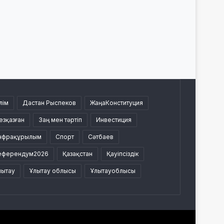
лім
Дастан Рыспеков
ЖаңаКонституция
езқазған
Заң мен тәртіп
Инвестиция
нфрақұрылым
Спорт
Сәтбаев
еферендум2026
Қазақстан
Қауіпсіздік
лытау
Ұлытау облысы
Ұлытауоблысы