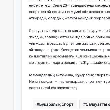
еңбек етеді. Оның 23-і ауылдық елді мекен
спортпен айналысуына мүмкіндік жасап отыр.
атқарады, олардың жетеуі ауылдық жерлерд
Салауатты өмір салтын қалыптастыру және 
жылдың алғашқы алты айында облыс бойынша 
ұйымдастырылды. Бұл өткен жылдың сәйкес 
айтқанда, өңірде Қазақстан чемпионаттарын
қызметшілер арасындағы «Ел жанашырлары»,
шектеулі жандарға арналған «Жұлдызай» спар
Мамандардың айтуынша, бұқаралық спортты
Негізгі мақсат – тұрғындардың спортпен тұр
салтын кеңінен насихаттау.
Бұқаралық спорт
Салауатты ө