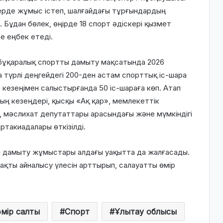
дерде жұмыс істеп, шалғайдағы тұрғындардың
 Бұдан бөлек, өңірде 18 спорт әдіскері қызмет
е еңбек етеді.
бұқаралық спортты дамыту мақсатында 2026
түрлі деңгейдегі 200-ден астам спорттық іс-шара
кезеңімен салыстырғанда 50 іс-шараға көп. Атап
ың кезеңдері, қысқы «Ақ қар», мемлекеттік
 мәслихат депутаттары арасындағы және мүмкіндігі
такиадалары өткізілді.
 дамыту жұмыстары алдағы уақытта да жалғасады.
ақты айналысу үлесін арттырып, салауатты өмір
мір салты
Спорт
Ұлытау облысы