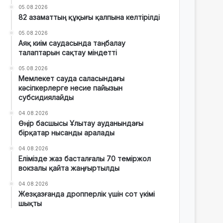
05.08.2026
82 азаматтың құқығы қалпына келтірілді
05.08.2026
Аяқ киім саудасында таңбалау
талаптарын сақтау міндетті
05.08.2026
Мемлекет сауда саласындағы
кәсіпкерлерге несие пайызын
субсидиялайды
04.08.2026
Өңір басшысы Ұлытау ауданындағы
бірқатар нысанды аралады
04.08.2026
Елімізде жаз басталғалы 70 теміржол
вокзалы қайта жаңғыртылды
04.08.2026
Жезқазғанда дропперлік үшін сот үкімі
шықты