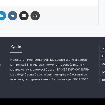
LinkedIn
VKontakte
Share via Email
Print
Куәлік
Бі
Ж
Қазақстан Республикасы Мәдениет және ақпарат
И
,
министрлігінің Ақпарат комитеті республикалық
мемлекеттік мекемесі берген № KZ43VPY00138159
р
мерзімді баспа басылымын, интернет-басылымды
есепке қою туралы куәлік. Берілген күні: 30.12.2025
Ұ