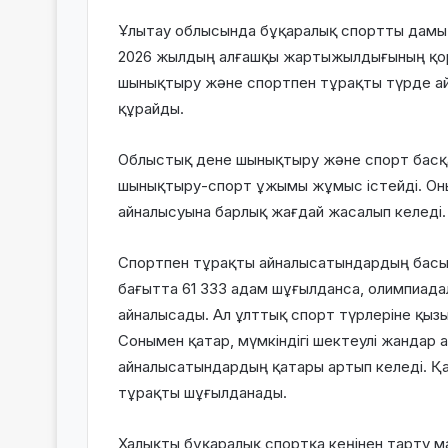
Ұлытау облысында бұқаралық спортты дамыт
2026 жылдың алғашқы жартыжылдығының қор
шынықтыру және спортпен тұрақты түрде айн
құрайды.
Облыстық дене шынықтыру және спорт басқа
шынықтыру-спорт ұжымы жұмыс істейді. Он
айналысуына барлық жағдай жасалып келеді.
Спортпен тұрақты айналысатындардың басым 
бағытта 61 333 адам шұғылданса, олимпиада
айналысады. Ал ұлттық спорт түрлеріне қыз
Сонымен қатар, мүмкіндігі шектеулі жандар 
айналысатындардың қатары артып келеді. Қа
тұрақты шұғылданады.
Халықты бұқаралық спортқа кеңінен тарту 