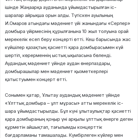
ішінде Жаңаарқа ауданында ұйымдастырылған іс-
шаралар айрықша орын алды. Түгіскен ауылының
И.Омаров атындағы мәдениет үйі жанындағы «Серпер»
домбыра үйірмесінің құрылғанына 10 жыл толуына орай
мерекелік есеп беру концерті өтті. Кеш барысында жас
күйшілер қазақтың қасиетті қара домбырасымен күй
шертіп, көрерменнің ыстық ықыласына бөленді.
Аудандық мәдениет үйінде аудан өнерпаздары,
домбырашылар мен мәдениет қызметкерлері
қатыстуымен концерт өтті.
Сонымен қатар, Ұлытау аудандық мәдениет үйінде
«Ұлттық домбыра – ұлт мұрасы» атты мерекелік іс-
шара ұйымдастырылды. Бұл күні ұлытаулықтар қасиетті
қара домбыраның қоңыр үні арқылы ұлттық өнерге деген
құрметін айшықтап, тағылымды концерттік
бағдарламаны тамашалады. Күмбірлеген күйлер мен