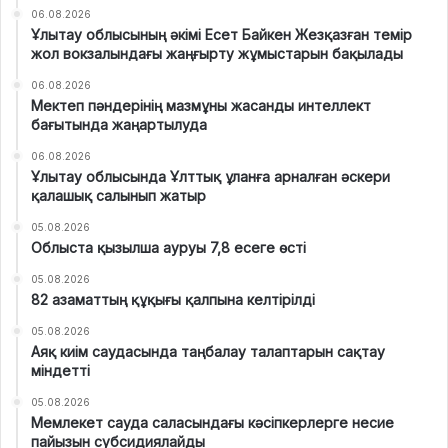
06.08.2026
Ұлытау облысының әкімі Есет Байкен Жезқазған темір
жол вокзалындағы жаңғырту жұмыстарын бақылады
06.08.2026
Мектеп пәндерінің мазмұны жасанды интеллект
бағытында жаңартылуда
06.08.2026
Ұлытау облысында Ұлттық ұланға арналған әскери
қалашық салынып жатыр
05.08.2026
Облыста қызылша ауруы 7,8 есеге өсті
05.08.2026
82 азаматтың құқығы қалпына келтірілді
05.08.2026
Аяқ киім саудасында таңбалау талаптарын сақтау
міндетті
05.08.2026
Мемлекет сауда саласындағы кәсіпкерлерге несие
пайызын субсидиялайды