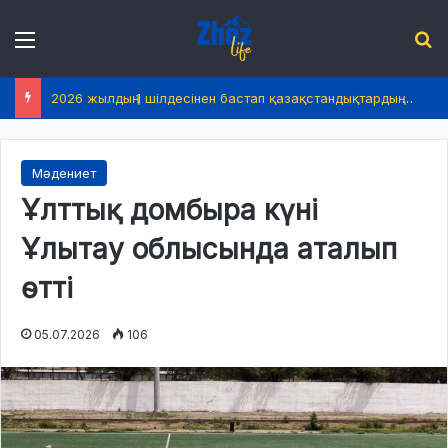
Menu
І
2026 жылдың 1 шілдесінен бастап қазақстандықтардың өмірінде не өзгереді?
Мәдениет
Ұлттық домбыра күні
Ұлытау облысында аталып
өтті
05.07.2026
106