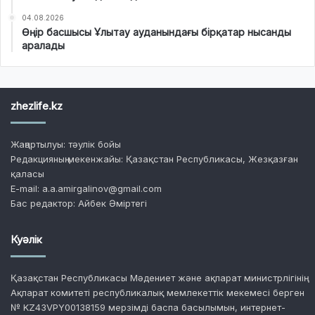
04.08.2026
Өңір басшысы Ұлытау ауданындағы бірқатар нысанды
аралады
zhezlife.kz
Жаңартылуы: тәулік бойы
Редакцияның мекенжайы: Қазақстан Республикасы, Жезқазған
қаласы
E-mail: a.a.amirgalinov@gmail.com
Бас редактор: Айбек Әміртегі
Куәлік
Қазақстан Республикасы Мәдениет және ақпарат министрлігінің
Ақпарат комитеті республикалық мемлекеттік мекемесі берген
№ KZ43VPY00138159 мерзімді баспа басылымын, интернет-