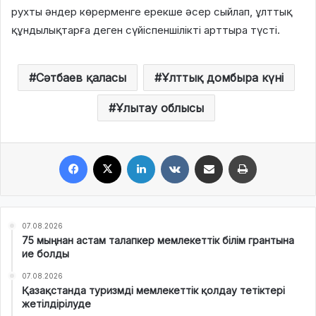
рухты әндер көрерменге ерекше әсер сыйлап, ұлттық
құндылықтарға деген сүйіспеншілікті арттыра түсті.
Сәтбаев қаласы
Ұлттық домбыра күні
Ұлытау облысы
Facebook
X
LinkedIn
VKontakte
Share via Email
Print
07.08.2026
75 мыңнан астам талапкер мемлекеттік білім грантына
ие болды
07.08.2026
Қазақстанда туризмді мемлекеттік қолдау тетіктері
жетілдірілуде