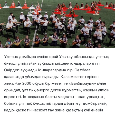
Ұлттық домбыра күніне орай Ұлытау облысында ұлттық
өнерді ұлықтаған ауқымды мәдени іс-шаралар өтті.
Өңірдегі ауқымды іс-шаралардың бірі Сәтбаев
қаласында ұйымдастырылды. Қала мектептерінен
жиналған 2000 оқушы бір мезетте «Балбырауын» күйін
орындап, ұлттық өнерге деген құрметтің жарқын үлгісін
көрсетті. Іс-шараның басты мақсаты – жас ұрпақтың
бойына ұлттық құндылықтарды дәріптеу, домбыраның
қадір-қасиетін насихаттау және қазақтың күй өнерін