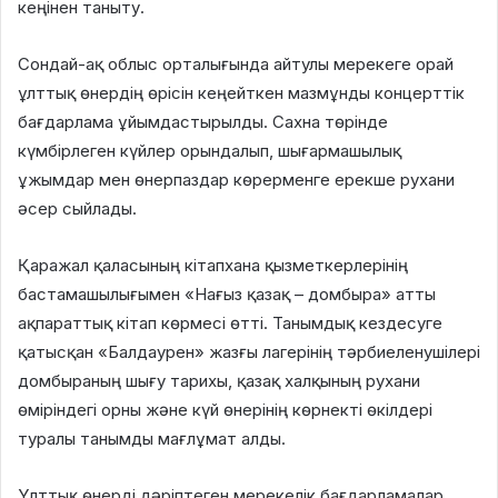
кеңінен таныту.
Сондай-ақ облыс орталығында айтулы мерекеге орай
ұлттық өнердің өрісін кеңейткен мазмұнды концерттік
бағдарлама ұйымдастырылды. Сахна төрінде
күмбірлеген күйлер орындалып, шығармашылық
ұжымдар мен өнерпаздар көрерменге ерекше рухани
әсер сыйлады.
Қаражал қаласының кітапхана қызметкерлерінің
бастамашылығымен «Нағыз қазақ – домбыра» атты
ақпараттық кітап көрмесі өтті. Танымдық кездесуге
қатысқан «Балдаурен» жазғы лагерінің тәрбиеленушілері
домбыраның шығу тарихы, қазақ халқының рухани
өміріндегі орны және күй өнерінің көрнекті өкілдері
туралы танымды мағлұмат алды.
Ұлттық өнерді дәріптеген мерекелік бағдарламалар