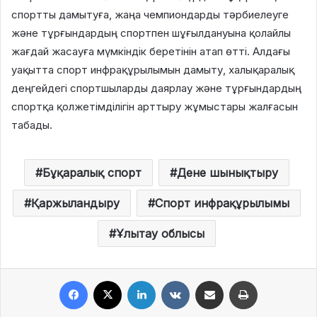
спортты дамытуға, жаңа чемпиондарды тәрбиелеуге
және тұрғындардың спортпен шұғылдануына қолайлы
жағдай жасауға мүмкіндік беретінін атап өтті. Алдағы
уақытта спорт инфрақұрылымын дамыту, халықаралық
деңгейдегі спортшыларды даярлау және тұрғындардың
спортқа қолжетімділігін арттыру жұмыстары жалғасын
табады.
Бұқаралық спорт
Дене шынықтыру
Қаржыландыру
Спорт инфрақұрылымы
Ұлытау облысы
Facebook
X
LinkedIn
VKontakte
Share via Email
Print