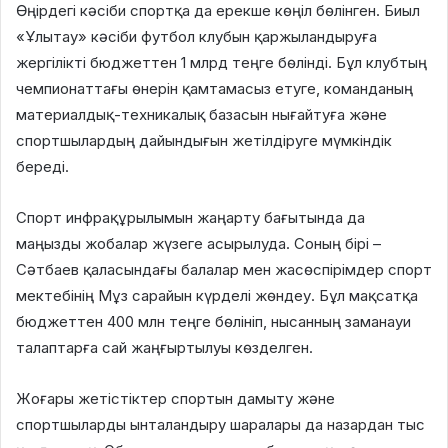
Өңірдегі кәсіби спортқа да ерекше көңіл бөлінген. Биыл
«Ұлытау» кәсіби футбол клубын қаржыландыруға
жергілікті бюджеттен 1 млрд теңге бөлінді. Бұл клубтың
чемпионаттағы өнерін қамтамасыз етуге, команданың
материалдық-техникалық базасын нығайтуға және
спортшылардың дайындығын жетілдіруге мүмкіндік
береді.
Спорт инфрақұрылымын жаңарту бағытында да
маңызды жобалар жүзеге асырылуда. Соның бірі –
Сәтбаев қаласындағы балалар мен жасөспірімдер спорт
мектебінің Мұз сарайын күрделі жөндеу. Бұл мақсатқа
бюджеттен 400 млн теңге бөлініп, нысанның заманауи
талаптарға сай жаңғыртылуы көзделген.
Жоғары жетістіктер спортын дамыту және
спортшыларды ынталандыру шаралары да назардан тыс