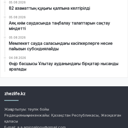
05.08.2026
82 азаматтың құқығы қалпына келтірілді
05.08.2026
Аяқ киім саудасында таңбалау талаптарын сақтау
міндетті
05.08.2026
Мемлекет сауда саласындағы кәсіпкерлерге несие
пайызын субсидиялайды
04.08.2026
Өңір басшысы Ұлытау ауданындағы бірқатар нысанды
аралады
zhezlife.kz
Жаңартылуы: тәулік бойы
Редакцияның мекенжайы: Қазақстан Республикасы, Жезқазған
қаласы
E-mail: a.a.amirgalinov@gmail.com