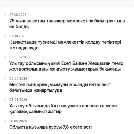
07.08.2026
75 мыңнан астам талапкер мемлекеттік білім грантына
ие болды
07.08.2026
Қазақстанда туризмді мемлекеттік қолдау тетіктері
жетілдірілуде
06.08.2026
Ұлытау облысының әкімі Есет Байкен Жезқазған темір
жол вокзалындағы жаңғырту жұмыстарын бақылады
06.08.2026
Мектеп пәндерінің мазмұны жасанды интеллект
бағытында жаңартылуда
06.08.2026
Ұлытау облысында Ұлттық ұланға арналған әскери
қалашық салынып жатыр
05.08.2026
Облыста қызылша ауруы 7,8 есеге өсті