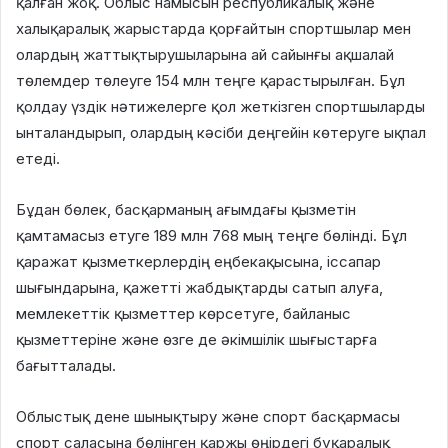
қалған жоқ. Облыс намысын республикалық және
халықаралық жарыстарда қорғайтын спортшылар мен
олардың жаттықтырушыларына ай сайынғы ақшалай
төлемдер төлеуге 154 млн теңге қарастырылған. Бұл
қолдау үздік нәтижелерге қол жеткізген спортшыларды
ынталандырып, олардың кәсіби деңгейін көтеруге ықпал
етеді.
Бұдан бөлек, басқарманың ағымдағы қызметін
қамтамасыз етуге 189 млн 768 мың теңге бөлінді. Бұл
қаражат қызметкерлердің еңбекақысына, іссапар
шығындарына, қажетті жабдықтарды сатып алуға,
мемлекеттік қызметтер көрсетуге, байланыс
қызметтеріне және өзге де әкімшілік шығыстарға
бағытталады.
Облыстық дене шынықтыру және спорт басқармасы
спорт саласына бөлінген қаржы өңірдегі бұқаралық