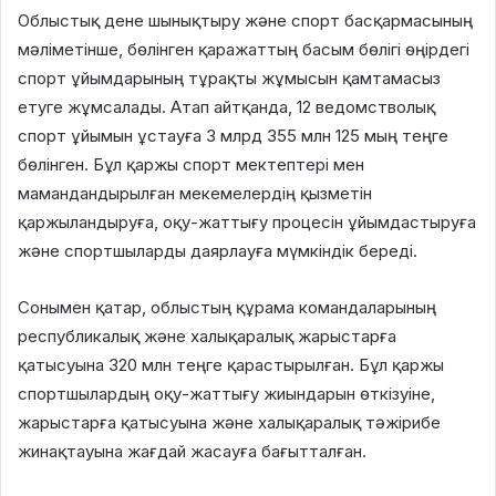
Облыстық дене шынықтыру және спорт басқармасының
мәліметінше, бөлінген қаражаттың басым бөлігі өңірдегі
спорт ұйымдарының тұрақты жұмысын қамтамасыз
етуге жұмсалады. Атап айтқанда, 12 ведомстволық
спорт ұйымын ұстауға 3 млрд 355 млн 125 мың теңге
бөлінген. Бұл қаржы спорт мектептері мен
мамандандырылған мекемелердің қызметін
қаржыландыруға, оқу-жаттығу процесін ұйымдастыруға
және спортшыларды даярлауға мүмкіндік береді.
Сонымен қатар, облыстың құрама командаларының
республикалық және халықаралық жарыстарға
қатысуына 320 млн теңге қарастырылған. Бұл қаржы
спортшылардың оқу-жаттығу жиындарын өткізуіне,
жарыстарға қатысуына және халықаралық тәжірибе
жинақтауына жағдай жасауға бағытталған.