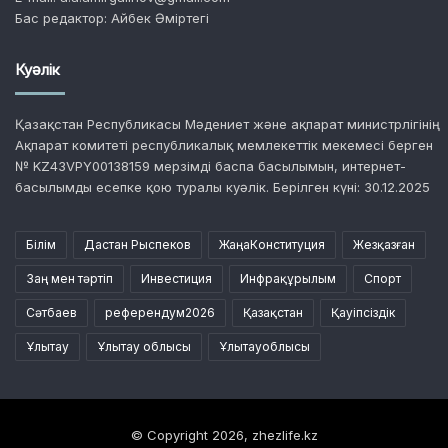
Бас редактор: Айбек Әміртегі
Куәлік
Қазақстан Республикасы Мәдениет және ақпарат министрлігінің
Ақпарат комитеті республикалық мемлекеттік мекемесі берген
№ KZ43VPY00138159 мерзімді баспа басылымын, интернет-
басылымды есепке қою туралы куәлік. Берілген күні: 30.12.2025
Білім
Дастан Рыспеков
ЖаңаКонституция
Жезқазған
Заң мен тәртіп
Инвестиция
Инфрақұрылым
Спорт
Сәтбаев
референдум2026
Қазақстан
Қауіпсіздік
Ұлытау
Ұлытау облысы
Ұлытауоблысы
© Copyright 2026, zhezlife.kz