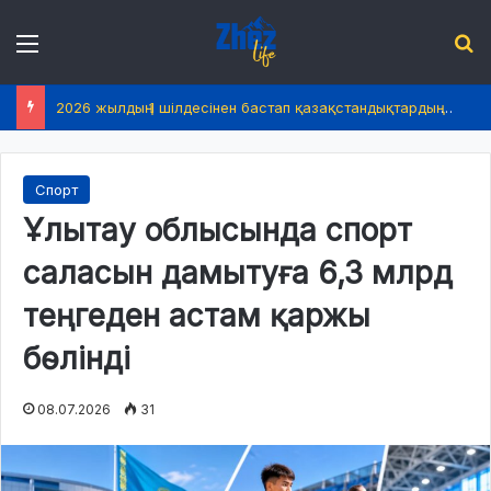
Menu
І
2026 жылдың 1 шілдесінен бастап қазақстандықтардың өмірінде не өзгереді?
Спорт
Ұлытау облысында спорт
саласын дамытуға 6,3 млрд
теңгеден астам қаржы
бөлінді
08.07.2026
31