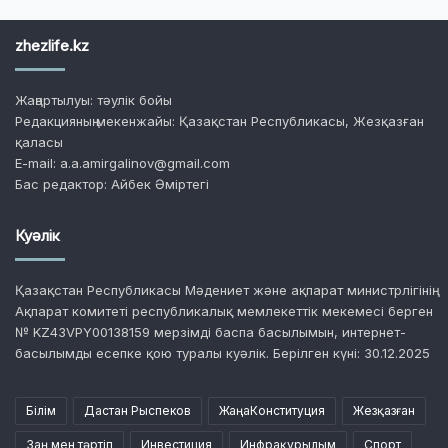
zhezlife.kz
Жаңартылуы: тәулік бойы
Редакцияның мекенжайы: Қазақстан Республикасы, Жезқазған
қаласы
E-mail: a.a.amirgalinov@gmail.com
Бас редактор: Айбек Әміртегі
Куәлік
Қазақстан Республикасы Мәдениет және ақпарат министрлігінің
Ақпарат комитеті республикалық мемлекеттік мекемесі берген
№ KZ43VPY00138159 мерзімді баспа басылымын, интернет-
басылымды есепке қою туралы куәлік. Берілген күні: 30.12.2025
Білім
Дастан Рыспеков
ЖаңаКонституция
Жезқазған
Заң мен тәртіп
Инвестиция
Инфрақұрылым
Спорт