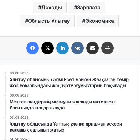
Доходы
Зарплата
Облысть Ұлытау
Экономика
Facebook
X
LinkedIn
VKontakte
Share via Email
Print
06.08.2026
Ұлытау облысының әкімі Есет Байкен Жезқазған темір
жол вокзалындағы жаңғырту жұмыстарын бақылады
06.08.2026
Мектеп пәндерінің мазмұны жасанды интеллект
бағытында жаңартылуда
06.08.2026
Ұлытау облысында Ұлттық ұланға арналған әскери
қалашық салынып жатыр
05.08.2026