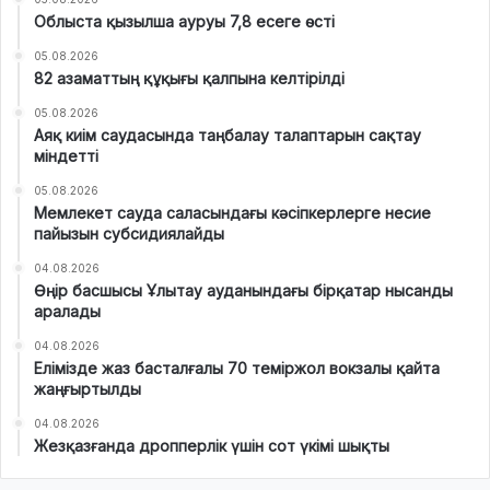
Облыста қызылша ауруы 7,8 есеге өсті
05.08.2026
82 азаматтың құқығы қалпына келтірілді
05.08.2026
Аяқ киім саудасында таңбалау талаптарын сақтау
міндетті
05.08.2026
Мемлекет сауда саласындағы кәсіпкерлерге несие
пайызын субсидиялайды
04.08.2026
Өңір басшысы Ұлытау ауданындағы бірқатар нысанды
аралады
04.08.2026
Елімізде жаз басталғалы 70 теміржол вокзалы қайта
жаңғыртылды
04.08.2026
Жезқазғанда дропперлік үшін сот үкімі шықты