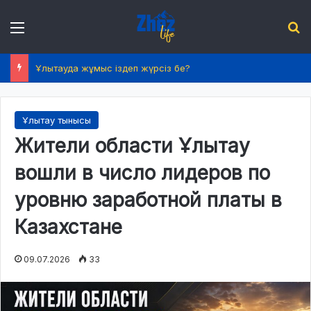
Menu
І
Ұлытауда жұмыс іздеп жүрсіз бе?
Ұлытау тынысы
Жители области Ұлытау
вошли в число лидеров по
уровню заработной платы в
Казахстане
09.07.2026
33