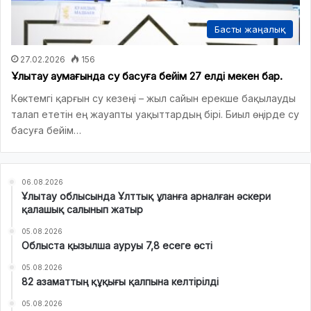
Басты жаңалық
27.02.2026
156
Ұлытау аумағында су басуға бейім 27 елді мекен бар.
Көктемгі қарғын су кезеңі – жыл сайын ерекше бақылауды
талап ететін ең жауапты уақыттардың бірі. Биыл өңірде су
басуға бейім…
06.08.2026
Ұлытау облысында Ұлттық ұланға арналған әскери
қалашық салынып жатыр
05.08.2026
Облыста қызылша ауруы 7,8 есеге өсті
05.08.2026
82 азаматтың құқығы қалпына келтірілді
05.08.2026