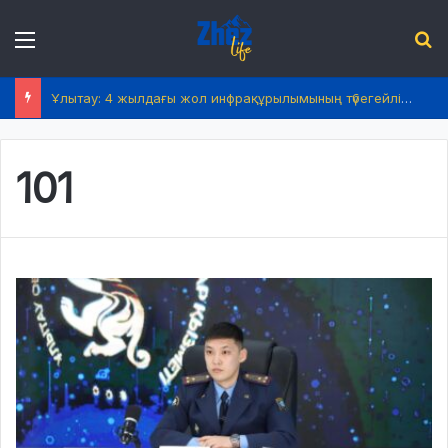
Menu
І
Ұлытау: 4 жылдағы жол инфрақұрылымының түбегейлі жаңаруы
101