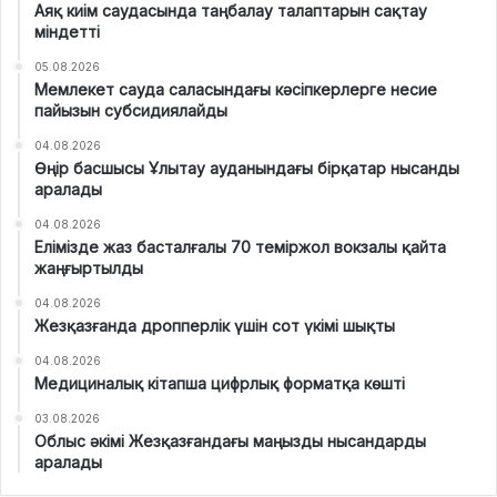
Аяқ киім саудасында таңбалау талаптарын сақтау
міндетті
05.08.2026
Мемлекет сауда саласындағы кәсіпкерлерге несие
пайызын субсидиялайды
04.08.2026
Өңір басшысы Ұлытау ауданындағы бірқатар нысанды
аралады
04.08.2026
Елімізде жаз басталғалы 70 теміржол вокзалы қайта
жаңғыртылды
04.08.2026
Жезқазғанда дропперлік үшін сот үкімі шықты
04.08.2026
Медициналық кітапша цифрлық форматқа көшті
03.08.2026
Облыс әкімі Жезқазғандағы маңызды нысандарды
аралады