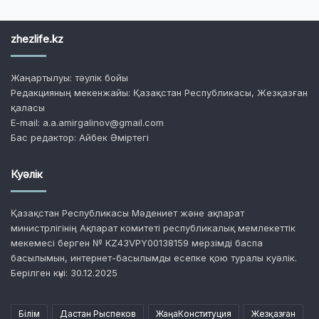
zhezlife.kz
Жаңартылуы: тәулік бойы
Редакцияның мекенжайы: Қазақстан Республикасы, Жезқазған
қаласы
E-mail: a.a.amirgalinov@gmail.com
Бас редактор: Айбек Әміртегі
Куәлік
Қазақстан Республикасы Мәдениет және ақпарат
министрлігінің Ақпарат комитеті республикалық мемлекеттік
мекемесі берген № KZ43VPY00138159 мерзімді баспа
басылымын, интернет-басылымды есепке қою туралы куәлік.
Берілген күні: 30.12.2025
Білім
Дастан Рыспеков
ЖаңаКонституция
Жезқазған