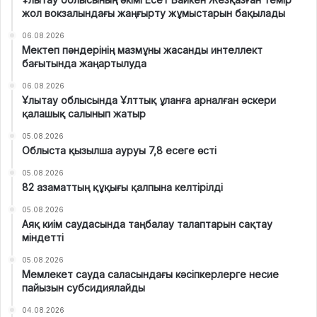
жол вокзалындағы жаңғырту жұмыстарын бақылады
06.08.2026
Мектеп пәндерінің мазмұны жасанды интеллект
бағытында жаңартылуда
06.08.2026
Ұлытау облысында Ұлттық ұланға арналған әскери
қалашық салынып жатыр
05.08.2026
Облыста қызылша ауруы 7,8 есеге өсті
05.08.2026
82 азаматтың құқығы қалпына келтірілді
05.08.2026
Аяқ киім саудасында таңбалау талаптарын сақтау
міндетті
05.08.2026
Мемлекет сауда саласындағы кәсіпкерлерге несие
пайызын субсидиялайды
04.08.2026