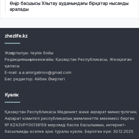
Өңір басшысы Ұлытау ауданындағы бірқатар нысанды
аралады
zhezlife.kz
Жаңартылуы: тәулік бойы
Редакцияның мекенжайы: Қазақстан Республикасы, Жезқазған
қаласы
E-mail: a.a.amirgalinov@gmail.com
Бас редактор: Айбек Әміртегі
Куәлік
Қазақстан Республикасы Мәдениет және ақпарат министрлігінің
Ақпарат комитеті республикалық мемлекеттік мекемесі берген
№ KZ43VPY00138159 мерзімді баспа басылымын, интернет-
басылымды есепке қою туралы куәлік. Берілген күні: 30.12.2025