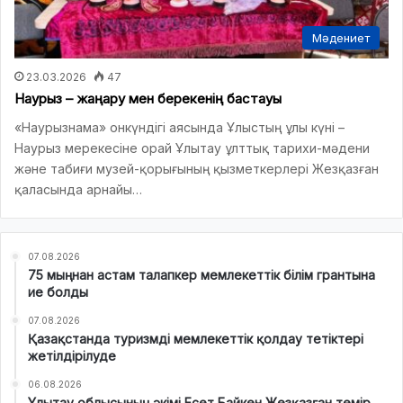
Мәдениет
23.03.2026
47
Наурыз – жаңару мен берекенің бастауы
«Наурызнама» онкүндігі аясында Ұлыстың ұлы күні –
Наурыз мерекесіне орай Ұлытау ұлттық тарихи-мәдени
және табиғи музей-қорығының қызметкерлері Жезқазған
қаласында арнайы…
07.08.2026
75 мыңнан астам талапкер мемлекеттік білім грантына
ие болды
07.08.2026
Қазақстанда туризмді мемлекеттік қолдау тетіктері
жетілдірілуде
06.08.2026
Ұлытау облысының әкімі Есет Байкен Жезқазған темір