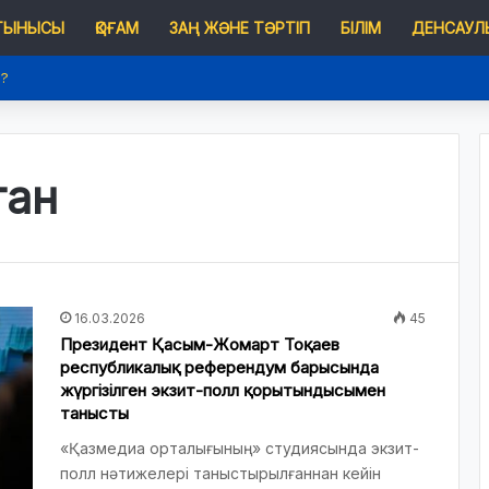
 ТЫНЫСЫ
ҚОҒАМ
ЗАҢ ЖӘНЕ ТӘРТІП
БІЛІМ
ДЕНСАУЛЫ
е?
тан
16.03.2026
45
Президент Қасым-Жомарт Тоқаев
республикалық референдум барысында
жүргізілген экзит-полл қорытындысымен
танысты
«Қазмедиа орталығының» студиясында экзит-
полл нәтижелері таныстырылғаннан кейін