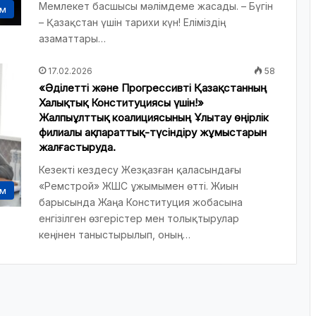
Мемлекет басшысы мәлімдеме жасады. – Бүгін
ам
– Қазақстан үшін тарихи күн! Еліміздің
азаматтары…
17.02.2026
58
«Әділетті және Прогрессивті Қазақстанның
Халықтық Конституциясы үшін!»
Жалпыұлттық коалициясының Ұлытау өңірлік
филиалы ақпараттық-түсіндіру жұмыстарын
жалғастыруда.
Кезекті кездесу Жезқазған қаласындағы
«Ремстрой» ЖШС ұжымымен өтті. Жиын
ам
барысында Жаңа Конституция жобасына
енгізілген өзгерістер мен толықтырулар
кеңінен таныстырылып, оның…