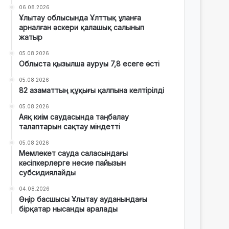
06.08.2026
Ұлытау облысында Ұлттық ұланға
арналған әскери қалашық салынып
жатыр
05.08.2026
Облыста қызылша ауруы 7,8 есеге өсті
05.08.2026
82 азаматтың құқығы қалпына келтірілді
05.08.2026
Аяқ киім саудасында таңбалау
талаптарын сақтау міндетті
05.08.2026
Мемлекет сауда саласындағы
кәсіпкерлерге несие пайызын
субсидиялайды
04.08.2026
Өңір басшысы Ұлытау ауданындағы
бірқатар нысанды аралады