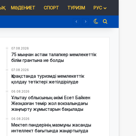
Қ
МӘДЕНИЕТ
СПОРТ
ТУРИЗМ
РУС
Switch skin
Іздеу
07.08.2026
75 мыңнан астам талапкер мемлекеттік
білім грантына ие болды
07.08.2026
Қазақстанда туризмді мемлекеттік
қолдау тетіктері жетілдірілуде
06.08.2026
Ұлытау облысының әкімі Есет Байкен
Жезқазған темір жол вокзалындағы
жаңғырту жұмыстарын бақылады
06.08.2026
Мектеп пәндерінің мазмұны жасанды
интеллект бағытында жаңартылуда