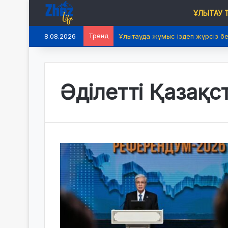
ҰЛЫТАУ
8.08.2026
Тренд
Ұлытауда жұмыс іздеп жүрсіз б
Әділетті Қазақс