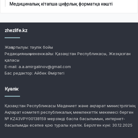
Медициналық кітапша цифрлық форматқа көшті
zhezlife.kz
Жаңартылуы: тәулік бойы
Редакцияның мекенжайы: Қазақстан Республикасы, Жезқазған
қаласы
E-mail: a.a.amirgalinov@gmail.com
Бас редактор: Айбек Әміртегі
Куәлік
Қазақстан Республикасы Мәдениет және ақпарат министрлігінің
Ақпарат комитеті республикалық мемлекеттік мекемесі берген
№ KZ43VPY00138159 мерзімді баспа басылымын, интернет-
басылымды есепке қою туралы куәлік. Берілген күні: 30.12.2025