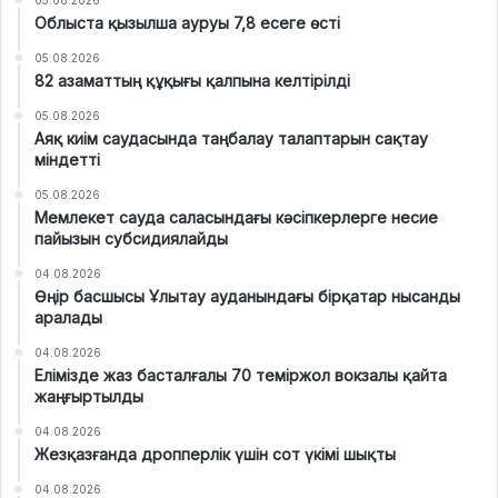
Облыста қызылша ауруы 7,8 есеге өсті
05.08.2026
82 азаматтың құқығы қалпына келтірілді
05.08.2026
Аяқ киім саудасында таңбалау талаптарын сақтау
міндетті
05.08.2026
Мемлекет сауда саласындағы кәсіпкерлерге несие
пайызын субсидиялайды
04.08.2026
Өңір басшысы Ұлытау ауданындағы бірқатар нысанды
аралады
04.08.2026
Елімізде жаз басталғалы 70 теміржол вокзалы қайта
жаңғыртылды
04.08.2026
Жезқазғанда дропперлік үшін сот үкімі шықты
04.08.2026