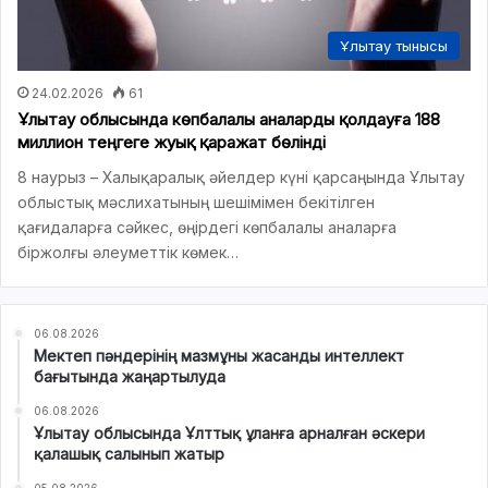
Ұлытау тынысы
24.02.2026
61
Ұлытау облысында көпбалалы аналарды қолдауға 188
миллион теңгеге жуық қаражат бөлінді
8 наурыз – Халықаралық әйелдер күні қарсаңында Ұлытау
облыстық мәслихатының шешімімен бекітілген
қағидаларға сәйкес, өңірдегі көпбалалы аналарға
біржолғы әлеуметтік көмек…
06.08.2026
Мектеп пәндерінің мазмұны жасанды интеллект
бағытында жаңартылуда
06.08.2026
Ұлытау облысында Ұлттық ұланға арналған әскери
қалашық салынып жатыр
05.08.2026