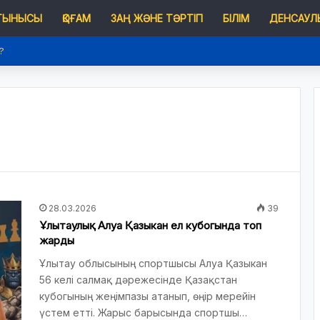
 ТЫНЫСЫ
ҚОҒАМ
ЗАҢ ЖӘНЕ ТӘРТІП
БІЛІМ
ДЕНСАУЛЫ
?
28.03.2026
39
Ұлытаулық Алуа Қазыкан ел кубогында топ
жарды
Ұлытау облысының спортшысы Алуа Қазыкан
56 келі салмақ дәрежесінде Қазақстан
кубогының жеңімпазы атанып, өңір мерейін
үстем етті. Жарыс барысында спортшы…