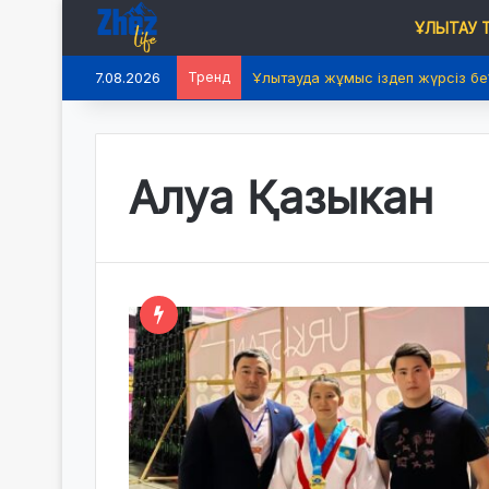
ҰЛЫТАУ
7.08.2026
Тренд
Ұлытауда жұмыс іздеп жүрсіз бе
Алуа Қазыкан