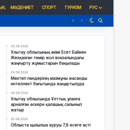
Қ
МӘДЕНИЕТ
СПОРТ
ТУРИЗМ
РУС
Switch skin
Іздеу
06.08.2026
Ұлытау облысының әкімі Есет Байкен
Жезқазған темір жол вокзалындағы
жаңғырту жұмыстарын бақылады
06.08.2026
Мектеп пәндерінің мазмұны жасанды
интеллект бағытында жаңартылуда
06.08.2026
Ұлытау облысында Ұлттық ұланға
арналған әскери қалашық салынып
жатыр
05.08.2026
Облыста қызылша ауруы 7,8 есеге өсті