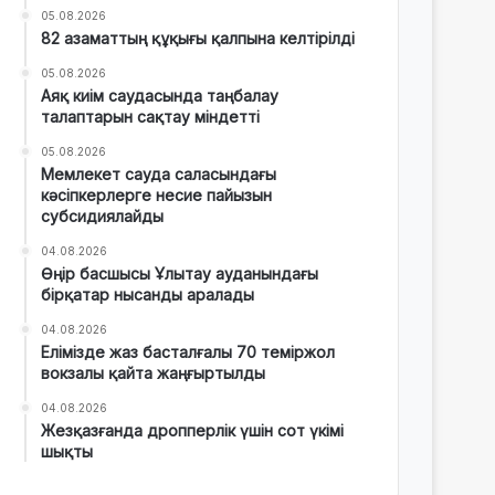
05.08.2026
82 азаматтың құқығы қалпына келтірілді
05.08.2026
Аяқ киім саудасында таңбалау
талаптарын сақтау міндетті
05.08.2026
Мемлекет сауда саласындағы
кәсіпкерлерге несие пайызын
субсидиялайды
04.08.2026
Өңір басшысы Ұлытау ауданындағы
бірқатар нысанды аралады
04.08.2026
Елімізде жаз басталғалы 70 теміржол
вокзалы қайта жаңғыртылды
04.08.2026
Жезқазғанда дропперлік үшін сот үкімі
шықты