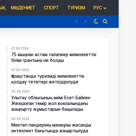
Қ
МӘДЕНИЕТ
СПОРТ
ТУРИЗМ
РУС
Switch skin
Іздеу
07.08.2026
75 мыңнан астам талапкер мемлекеттік
білім грантына ие болды
07.08.2026
Қазақстанда туризмді мемлекеттік
қолдау тетіктері жетілдірілуде
06.08.2026
Ұлытау облысының әкімі Есет Байкен
Жезқазған темір жол вокзалындағы
жаңғырту жұмыстарын бақылады
06.08.2026
Мектеп пәндерінің мазмұны жасанды
интеллект бағытында жаңартылуда