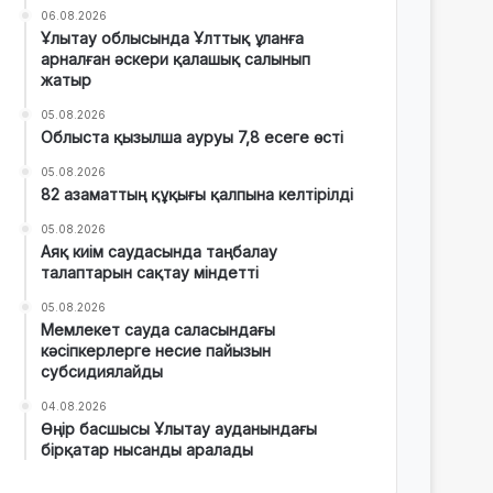
06.08.2026
Ұлытау облысында Ұлттық ұланға
арналған әскери қалашық салынып
жатыр
05.08.2026
Облыста қызылша ауруы 7,8 есеге өсті
05.08.2026
82 азаматтың құқығы қалпына келтірілді
05.08.2026
Аяқ киім саудасында таңбалау
талаптарын сақтау міндетті
05.08.2026
Мемлекет сауда саласындағы
кәсіпкерлерге несие пайызын
субсидиялайды
04.08.2026
Өңір басшысы Ұлытау ауданындағы
бірқатар нысанды аралады