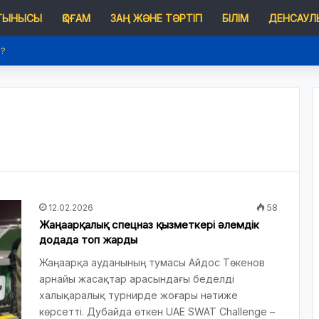
 ТЫНЫСЫ
ҚОҒАМ
ЗАҢ ЖӘНЕ ТӘРТІП
БІЛІМ
ДЕНСАУЛЫ
е?
12.02.2026
58
Жаңаарқалық спецназ қызметкері әлемдік
додада топ жарды
Жаңаарқа ауданының тумасы Айдос Төкенов
арнайы жасақтар арасындағы беделді
халықаралық турнирде жоғары нәтиже
көрсетті. Дубайда өткен UAE SWAT Challenge –