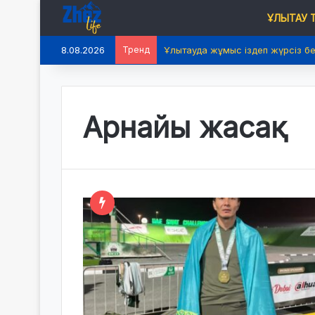
ҰЛЫТАУ
8.08.2026
Тренд
Ұлытауда жұмыс іздеп жүрсіз б
Арнайы жасақ