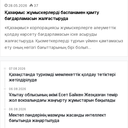
28.05.2026
37
Қазақмыс жұмыскерлерді баспанамен қамту
бағдарламасын жалғастыруда
«Қазақмыс» корпорациясы жұмыскерлерге әлеуметтік
қолдау көрсету бағдарламасын іске асыруды
жалғастыруда. Қызметкерлерді тұрғын үймен қамтамасыз
ету оның негізгі бағыттарының бірі болып…
07.08.2026
Қазақстанда туризмді мемлекеттік қолдау тетіктері
жетілдірілуде
06.08.2026
Ұлытау облысының әкімі Есет Байкен Жезқазған темір
жол вокзалындағы жаңғырту жұмыстарын бақылады
06.08.2026
Мектеп пәндерінің мазмұны жасанды интеллект
бағытында жаңартылуда