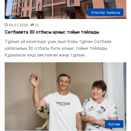
Ұлытау тынысы
30.07.2026
13
Сәтбаевта 30 отбасы қоныс тойын тойлады
Тұрғын үй кезегінде ұзақ жыл бойы тұрған Сәтбаев
қаласының 30 отбасы бүгін қоныс тойын тойлады.
Құрылысы енді аяқталған жаңа тұрғын…
Қоғам