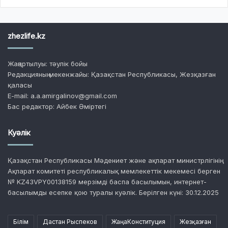
zhezlife.kz
Жаңартылуы: тәулік бойы
Редакцияның мекенжайы: Қазақстан Республикасы, Жезқазған
қаласы
E-mail: a.a.amirgalinov@gmail.com
Бас редактор: Айбек Әміртегі
Куәлік
Қазақстан Республикасы Мәдениет және ақпарат министрлігінің
Ақпарат комитеті республикалық мемлекеттік мекемесі берген
№ KZ43VPY00138159 мерзімді баспа басылымын, интернет-
басылымды есепке қою туралы куәлік. Берілген күні: 30.12.2025
Білім
Дастан Рыспеков
ЖаңаКонституция
Жезқазған