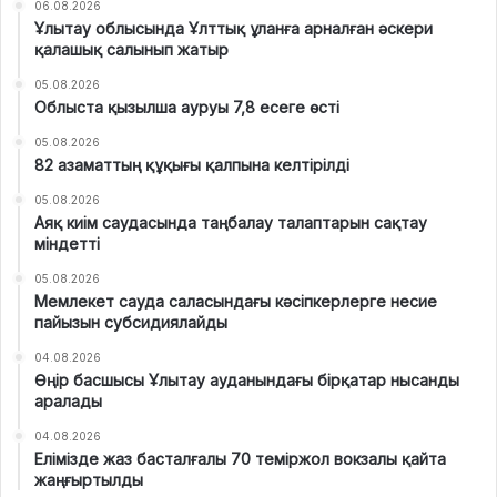
06.08.2026
Ұлытау облысында Ұлттық ұланға арналған әскери
қалашық салынып жатыр
05.08.2026
Облыста қызылша ауруы 7,8 есеге өсті
05.08.2026
82 азаматтың құқығы қалпына келтірілді
05.08.2026
Аяқ киім саудасында таңбалау талаптарын сақтау
міндетті
05.08.2026
Мемлекет сауда саласындағы кәсіпкерлерге несие
пайызын субсидиялайды
04.08.2026
Өңір басшысы Ұлытау ауданындағы бірқатар нысанды
аралады
04.08.2026
Елімізде жаз басталғалы 70 теміржол вокзалы қайта
жаңғыртылды