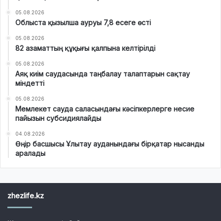
05.08.2026
Облыста қызылша ауруы 7,8 есеге өсті
05.08.2026
82 азаматтың құқығы қалпына келтірілді
05.08.2026
Аяқ киім саудасында таңбалау талаптарын сақтау
міндетті
05.08.2026
Мемлекет сауда саласындағы кәсіпкерлерге несие
пайызын субсидиялайды
04.08.2026
Өңір басшысы Ұлытау ауданындағы бірқатар нысанды
аралады
zhezlife.kz