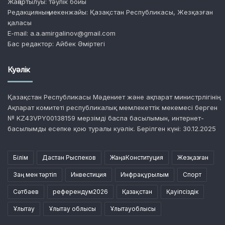
Жаңартылуы: тәулік бойы
Редакцияның мекенжайы: Қазақстан Республикасы, Жезқазған
қаласы
E-mail: a.a.amirgalinov@gmail.com
Бас редактор: Айбек Әміртегі
Куәлік
Қазақстан Республикасы Мәдениет және ақпарат министрлігінің
Ақпарат комитеті республикалық мемлекеттік мекемесі берген
№ KZ43VPY00138159 мерзімді баспа басылымын, интернет-
басылымды есепке қою туралы куәлік. Берілген күні: 30.12.2025
Білім
Дастан Рыспеков
ЖаңаКонституция
Жезқазған
Заң мен тәртіп
Инвестиция
Инфрақұрылым
Спорт
Сәтбаев
референдум2026
Қазақстан
Қауіпсіздік
Ұлытау
Ұлытау облысы
Ұлытауоблысы