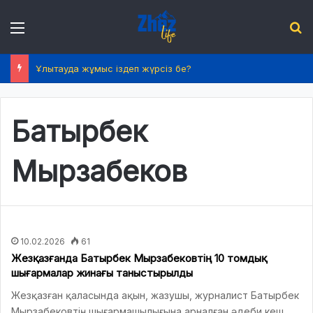
Menu
І
Ұлытауда жұмыс іздеп жүрсіз бе?
Батырбек
Мырзабеков
10.02.2026
61
Жезқазғанда Батырбек Мырзабековтің 10 томдық
шығармалар жинағы таныстырылды
Жезқазған қаласында ақын, жазушы, журналист Батырбек
Мырзабековтің шығармашылығына арналған әдеби кеш