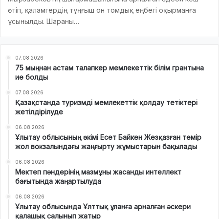
өтіп, қаламгердің тұңғыш он томдық еңбегі оқырманға
ұсынылды. Шараны…
07.08.2026
75 мыңнан астам талапкер мемлекеттік білім грантына
ие болды
07.08.2026
Қазақстанда туризмді мемлекеттік қолдау тетіктері
жетілдірілуде
06.08.2026
Ұлытау облысының әкімі Есет Байкен Жезқазған темір
жол вокзалындағы жаңғырту жұмыстарын бақылады
06.08.2026
Мектеп пәндерінің мазмұны жасанды интеллект
бағытында жаңартылуда
06.08.2026
Ұлытау облысында Ұлттық ұланға арналған әскери
қалашық салынып жатыр