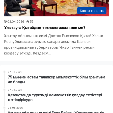
Басты жаңалық
02.04.2026
55
Ұлытауға Қытайдың технологиясы келе ме?
Ұлытау облысының әкімі Дастан Рыспеков Қытай Халық
Республикасына жұмыс сапары аясында Шэньси
провинциясының губернаторы Чжао Ганмен ресми
кездесу өткізді. Кездесу…
07.08.2026
75 мыңнан астам талапкер мемлекеттік білім грантына
ие болды
07.08.2026
Қазақстанда туризмді мемлекеттік қолдау тетіктері
жетілдірілуде
06.08.2026
Ұлытау облысының әкімі Есет Байкен Жезқазған темір