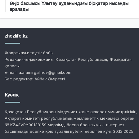
Өңір басшысы Ұлытау ауданындағы бірқатар нысанды
аралады
zhezlife.kz
Жаңартылуы: тәулік бойы
Редакцияның мекенжайы: Қазақстан Республикасы, Жезқазған
қаласы
E-mail: a.a.amirgalinov@gmail.com
Бас редактор: Айбек Әміртегі
Куәлік
Қазақстан Республикасы Мәдениет және ақпарат министрлігінің
Ақпарат комитеті республикалық мемлекеттік мекемесі берген
№ KZ43VPY00138159 мерзімді баспа басылымын, интернет-
басылымды есепке қою туралы куәлік. Берілген күні: 30.12.2025