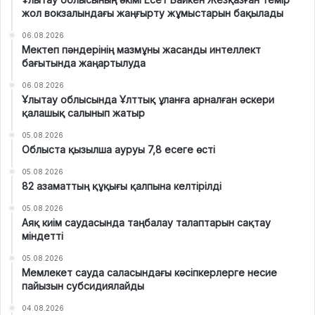
жол вокзалындағы жаңғырту жұмыстарын бақылады
06.08.2026
Мектеп пәндерінің мазмұны жасанды интеллект
бағытында жаңартылуда
06.08.2026
Ұлытау облысында Ұлттық ұланға арналған әскери
қалашық салынып жатыр
05.08.2026
Облыста қызылша ауруы 7,8 есеге өсті
05.08.2026
82 азаматтың құқығы қалпына келтірілді
05.08.2026
Аяқ киім саудасында таңбалау талаптарын сақтау
міндетті
05.08.2026
Мемлекет сауда саласындағы кәсіпкерлерге несие
пайызын субсидиялайды
04.08.2026