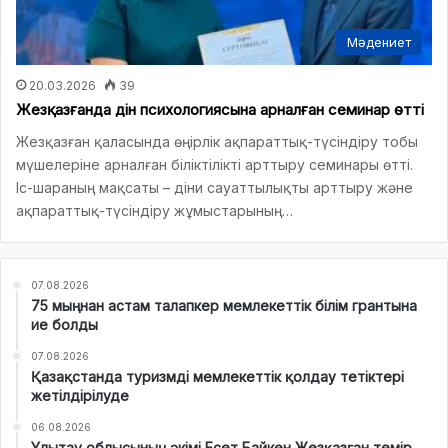
Мәдениет
20.03.2026
39
Жезқазғанда дін психологиясына арналған семинар өтті
Жезқазған қаласында өңірлік ақпараттық-түсіндіру тобы
мүшелеріне арналған біліктілікті арттыру семинары өтті.
Іс-шараның мақсаты – діни сауаттылықты арттыру және
ақпараттық-түсіндіру жұмыстарының…
07.08.2026
75 мыңнан астам талапкер мемлекеттік білім грантына
ие болды
07.08.2026
Қазақстанда туризмді мемлекеттік қолдау тетіктері
жетілдірілуде
06.08.2026
Ұлытау облысының әкімі Есет Байкен Жезқазған темір