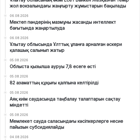
жол вокзалындағы жаңғырту жұмыстарын бақылады
06.08.2026
Мектеп пәндерінің мазмұны жасанды интеллект
бағытында жаңартылуда
06.08.2026
Ұлытау облысында Ұлттық ұланға арналған әскери
қалашық салынып жатыр
05.08.2026
Облыста қызылша ауруы 7,8 есеге өсті
05.08.2026
82 азаматтың құқығы қалпына келтірілді
05.08.2026
Аяқ киім саудасында таңбалау талаптарын сақтау
міндетті
05.08.2026
Мемлекет сауда саласындағы кәсіпкерлерге несие
пайызын субсидиялайды
04.08.2026