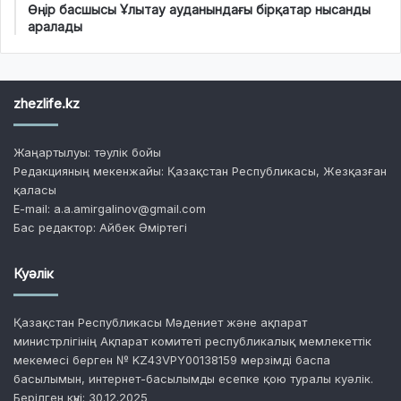
Өңір басшысы Ұлытау ауданындағы бірқатар нысанды
аралады
zhezlife.kz
Жаңартылуы: тәулік бойы
Редакцияның мекенжайы: Қазақстан Республикасы, Жезқазған
қаласы
E-mail: a.a.amirgalinov@gmail.com
Бас редактор: Айбек Әміртегі
Куәлік
Қазақстан Республикасы Мәдениет және ақпарат
министрлігінің Ақпарат комитеті республикалық мемлекеттік
мекемесі берген № KZ43VPY00138159 мерзімді баспа
басылымын, интернет-басылымды есепке қою туралы куәлік.
Берілген күні: 30.12.2025