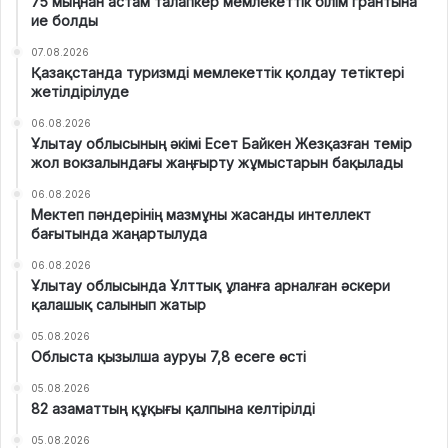
75 мыңнан астам талапкер мемлекеттік білім грантына
ие болды
07.08.2026
Қазақстанда туризмді мемлекеттік қолдау тетіктері
жетілдірілуде
06.08.2026
Ұлытау облысының әкімі Есет Байкен Жезқазған темір
жол вокзалындағы жаңғырту жұмыстарын бақылады
06.08.2026
Мектеп пәндерінің мазмұны жасанды интеллект
бағытында жаңартылуда
06.08.2026
Ұлытау облысында Ұлттық ұланға арналған әскери
қалашық салынып жатыр
05.08.2026
Облыста қызылша ауруы 7,8 есеге өсті
05.08.2026
82 азаматтың құқығы қалпына келтірілді
05.08.2026