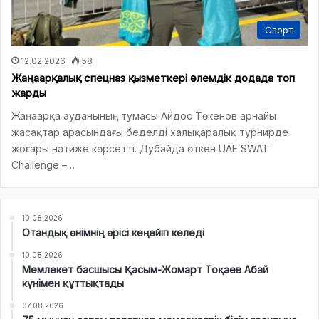
Спорт
12.02.2026
58
Жаңаарқалық спецназ қызметкері әлемдік додада топ
жарды
Жаңаарқа ауданының тумасы Айдос Төкенов арнайы
жасақтар арасындағы беделді халықаралық турнирде
жоғары нәтиже көрсетті. Дубайда өткен UAE SWAT
Challenge –…
10.08.2026
Отандық өнімнің өрісі кеңейіп келеді
10.08.2026
Мемлекет басшысы Қасым-Жомарт Тоқаев Абай
күнімен құттықтады
07.08.2026