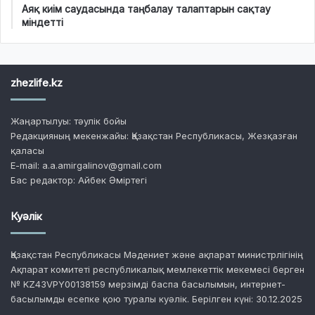
Аяқ киім саудасында таңбалау талаптарын сақтау
міндетті
zhezlife.kz
Жаңартылуы: тәулік бойы
Редакцияның мекенжайы: Қазақстан Республикасы, Жезқазған
қаласы
E-mail: a.a.amirgalinov@gmail.com
Бас редактор: Айбек Әміртегі
Куәлік
Қазақстан Республикасы Мәдениет және ақпарат министрлігінің
Ақпарат комитеті республикалық мемлекеттік мекемесі берген
№ KZ43VPY00138159 мерзімді баспа басылымын, интернет-
басылымды есепке қою туралы куәлік. Берілген күні: 30.12.2025