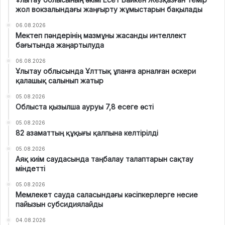
жол вокзалындағы жаңғырту жұмыстарын бақылады
06.08.2026
Мектеп пәндерінің мазмұны жасанды интеллект
бағытында жаңартылуда
06.08.2026
Ұлытау облысында Ұлттық ұланға арналған әскери
қалашық салынып жатыр
05.08.2026
Облыста қызылша ауруы 7,8 есеге өсті
05.08.2026
82 азаматтың құқығы қалпына келтірілді
05.08.2026
Аяқ киім саудасында таңбалау талаптарын сақтау
міндетті
05.08.2026
Мемлекет сауда саласындағы кәсіпкерлерге несие
пайызын субсидиялайды
04.08.2026