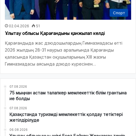
Спорт
02.04.2026
51
Ұлытау облысы Қарағандыны қанжылап келді
Қарағандыда жас дзюдошылардың Гимназиадасы өтті
2026 жылдың 28-31 наурыз аралығында Қарағанды
қаласында Қазақстан оқушыларының XIII жазғы
Гимназиадасы аясында дзюдо күресінен…
07.08.2026
75 мыңнан астам талапкер мемлекеттік білім грантына
ие болды
07.08.2026
Қазақстанда туризмді мемлекеттік қолдау тетіктері
жетілдірілуде
06.08.2026
Ұлытау облысының әкімі Есет Байкен Жезқазған темір