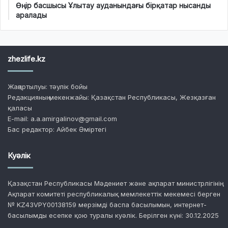
Өңір басшысы Ұлытау ауданындағы бірқатар нысанды
аралады
zhezlife.kz
Жаңартылуы: тәулік бойы
Редакцияның мекенжайы: Қазақстан Республикасы, Жезқазған
қаласы
E-mail: a.a.amirgalinov@gmail.com
Бас редактор: Айбек Әміртегі
Куәлік
Қазақстан Республикасы Мәдениет және ақпарат министрлігінің
Ақпарат комитеті республикалық мемлекеттік мекемесі берген
№ KZ43VPY00138159 мерзімді баспа басылымын, интернет-
басылымды есепке қою туралы куәлік. Берілген күні: 30.12.2025