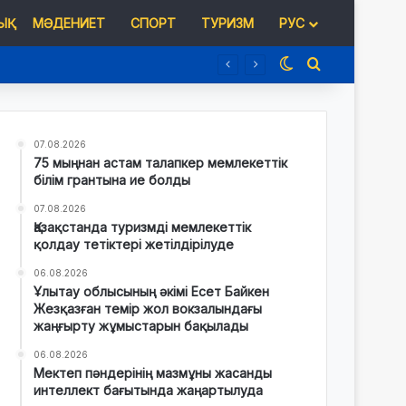
Қ
МӘДЕНИЕТ
СПОРТ
ТУРИЗМ
РУС
Switch skin
Іздеу
07.08.2026
75 мыңнан астам талапкер мемлекеттік
білім грантына ие болды
07.08.2026
Қазақстанда туризмді мемлекеттік
қолдау тетіктері жетілдірілуде
06.08.2026
Ұлытау облысының әкімі Есет Байкен
Жезқазған темір жол вокзалындағы
жаңғырту жұмыстарын бақылады
06.08.2026
Мектеп пәндерінің мазмұны жасанды
интеллект бағытында жаңартылуда