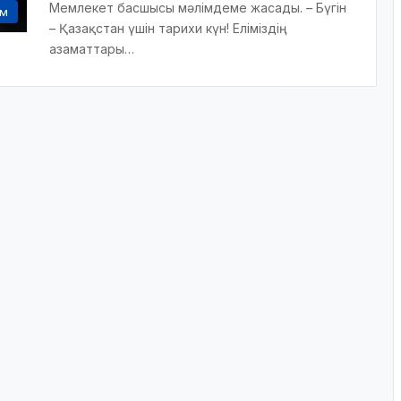
Мемлекет басшысы мәлімдеме жасады. – Бүгін
ам
– Қазақстан үшін тарихи күн! Еліміздің
азаматтары…