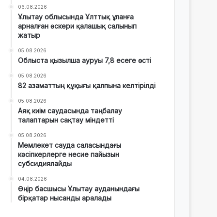
06.08.2026
Ұлытау облысында Ұлттық ұланға
арналған әскери қалашық салынып
жатыр
05.08.2026
Облыста қызылша ауруы 7,8 есеге өсті
05.08.2026
82 азаматтың құқығы қалпына келтірілді
05.08.2026
Аяқ киім саудасында таңбалау
талаптарын сақтау міндетті
05.08.2026
Мемлекет сауда саласындағы
кәсіпкерлерге несие пайызын
субсидиялайды
04.08.2026
Өңір басшысы Ұлытау ауданындағы
бірқатар нысанды аралады