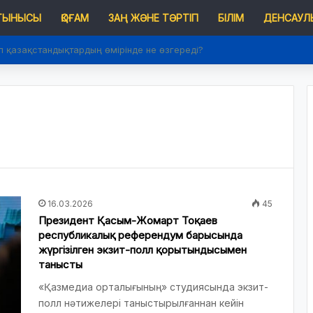
 ТЫНЫСЫ
ҚОҒАМ
ЗАҢ ЖӘНЕ ТӘРТІП
БІЛІМ
ДЕНСАУЛЫ
п қазақстандықтардың өмірінде не өзгереді?
16.03.2026
45
Президент Қасым-Жомарт Тоқаев
республикалық референдум барысында
жүргізілген экзит-полл қорытындысымен
танысты
«Қазмедиа орталығының» студиясында экзит-
полл нәтижелері таныстырылғаннан кейін