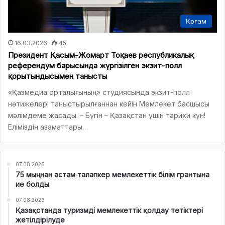
Қоғам
16.03.2026
45
Президент Қасым-Жомарт Тоқаев республикалық
референдум барысында жүргізілген экзит-полл
қорытындысымен танысты
«Қазмедиа орталығының» студиясында экзит-полл
нәтижелері таныстырылғаннан кейін Мемлекет басшысы
мәлімдеме жасады. – Бүгін – Қазақстан үшін тарихи күн!
Еліміздің азаматтары…
07.08.2026
75 мыңнан астам талапкер мемлекеттік білім грантына
ие болды
07.08.2026
Қазақстанда туризмді мемлекеттік қолдау тетіктері
жетілдірілуде