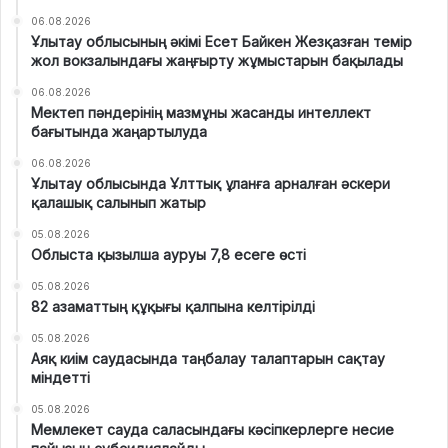
06.08.2026
Ұлытау облысының әкімі Есет Байкен Жезқазған темір
жол вокзалындағы жаңғырту жұмыстарын бақылады
06.08.2026
Мектеп пәндерінің мазмұны жасанды интеллект
бағытында жаңартылуда
06.08.2026
Ұлытау облысында Ұлттық ұланға арналған әскери
қалашық салынып жатыр
05.08.2026
Облыста қызылша ауруы 7,8 есеге өсті
05.08.2026
82 азаматтың құқығы қалпына келтірілді
05.08.2026
Аяқ киім саудасында таңбалау талаптарын сақтау
міндетті
05.08.2026
Мемлекет сауда саласындағы кәсіпкерлерге несие