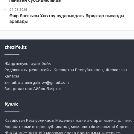
пайызын субсидиялайды
04.08.2026
Өңір басшысы Ұлытау ауданындағы бірқатар нысанды
аралады
zhezlife.kz
Жаңартылуы: тәулік бойы
Редакцияның мекенжайы: Қазақстан Республикасы, Жезқазған
қаласы
E-mail: a.a.amirgalinov@gmail.com
Бас редактор: Айбек Әміртегі
Куәлік
Қазақстан Республикасы Мәдениет және ақпарат министрлігінің
Ақпарат комитеті республикалық мемлекеттік мекемесі берген
№ KZ43VPY00138159 мерзімді баспа басылымын, интернет-