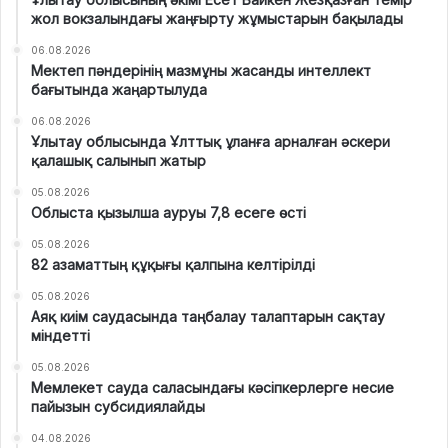
жол вокзалындағы жаңғырту жұмыстарын бақылады
06.08.2026
Мектеп пәндерінің мазмұны жасанды интеллект
бағытында жаңартылуда
06.08.2026
Ұлытау облысында Ұлттық ұланға арналған әскери
қалашық салынып жатыр
05.08.2026
Облыста қызылша ауруы 7,8 есеге өсті
05.08.2026
82 азаматтың құқығы қалпына келтірілді
05.08.2026
Аяқ киім саудасында таңбалау талаптарын сақтау
міндетті
05.08.2026
Мемлекет сауда саласындағы кәсіпкерлерге несие
пайызын субсидиялайды
04.08.2026