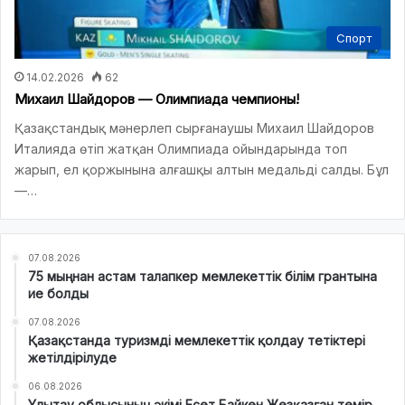
Спорт
14.02.2026
62
Михаил Шайдоров — Олимпиада чемпионы!
Қазақстандық мәнерлеп сырғанаушы Михаил Шайдоров
Италияда өтіп жатқан Олимпиада ойындарында топ
жарып, ел қоржынына алғашқы алтын медальді салды. Бұл
—…
07.08.2026
75 мыңнан астам талапкер мемлекеттік білім грантына
ие болды
07.08.2026
Қазақстанда туризмді мемлекеттік қолдау тетіктері
жетілдірілуде
06.08.2026
Ұлытау облысының әкімі Есет Байкен Жезқазған темір