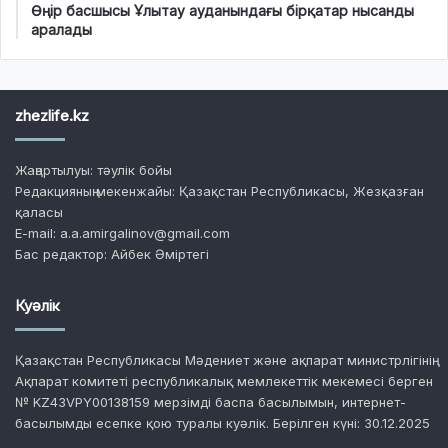
Өңір басшысы Ұлытау ауданындағы бірқатар нысанды
аралады
zhezlife.kz
Жаңартылуы: тәулік бойы
Редакцияның мекенжайы: Қазақстан Республикасы, Жезқазған
қаласы
E-mail: a.a.amirgalinov@gmail.com
Бас редактор: Айбек Әміртегі
Куәлік
Қазақстан Республикасы Мәдениет және ақпарат министрлігінің
Ақпарат комитеті республикалық мемлекеттік мекемесі берген
№ KZ43VPY00138159 мерзімді баспа басылымын, интернет-
басылымды есепке қою туралы куәлік. Берілген күні: 30.12.2025