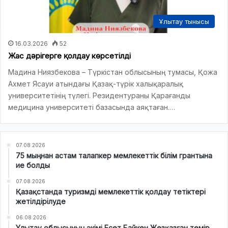
Ұлытау тынысы
16.03.2026
52
Жас дәрігерге қолдау көрсетілді
Мадина Ниязбекова – Түркістан облысының тумасы, Қожа
Ахмет Ясауи атындағы Қазақ-түрік халықаралық
университетінің түлегі. Резидентураны Қарағанды
медицина университеті базасында аяқтаған.…
07.08.2026
75 мыңнан астам талапкер мемлекеттік білім грантына
ие болды
07.08.2026
Қазақстанда туризмді мемлекеттік қолдау тетіктері
жетілдірілуде
06.08.2026
Ұлытау облысының әкімі Есет Байкен Жезқазған темір