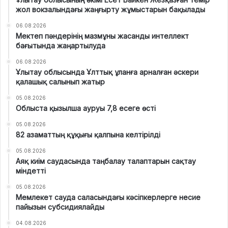
жол вокзалындағы жаңғырту жұмыстарын бақылады
06.08.2026
Мектеп пәндерінің мазмұны жасанды интеллект
бағытында жаңартылуда
06.08.2026
Ұлытау облысында Ұлттық ұланға арналған әскери
қалашық салынып жатыр
05.08.2026
Облыста қызылша ауруы 7,8 есеге өсті
05.08.2026
82 азаматтың құқығы қалпына келтірілді
05.08.2026
Аяқ киім саудасында таңбалау талаптарын сақтау
міндетті
05.08.2026
Мемлекет сауда саласындағы кәсіпкерлерге несие
пайызын субсидиялайды
04.08.2026