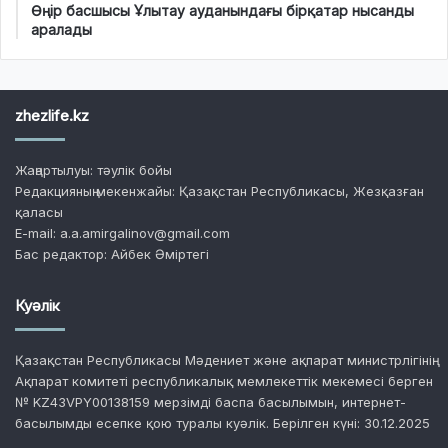
Өңір басшысы Ұлытау ауданындағы бірқатар нысанды
аралады
zhezlife.kz
Жаңартылуы: тәулік бойы
Редакцияның мекенжайы: Қазақстан Республикасы, Жезқазған
қаласы
E-mail: a.a.amirgalinov@gmail.com
Бас редактор: Айбек Әміртегі
Куәлік
Қазақстан Республикасы Мәдениет және ақпарат министрлігінің
Ақпарат комитеті республикалық мемлекеттік мекемесі берген
№ KZ43VPY00138159 мерзімді баспа басылымын, интернет-
басылымды есепке қою туралы куәлік. Берілген күні: 30.12.2025