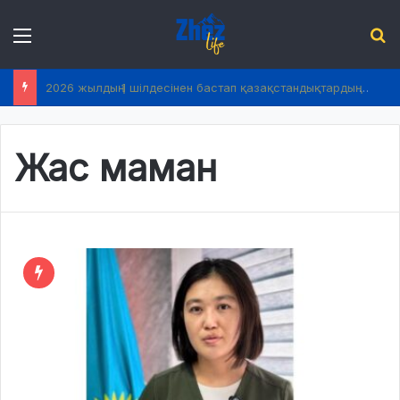
Menu
І
2026 жылдың 1 шілдесінен бастап қазақстандықтардың өмірінде не өзгереді?
Жас маман