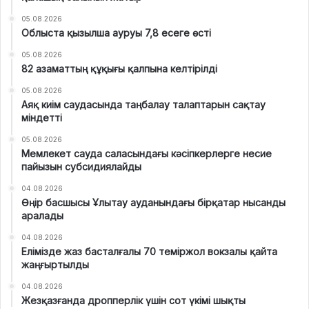
05.08.2026
Облыста қызылша ауруы 7,8 есеге өсті
05.08.2026
82 азаматтың құқығы қалпына келтірілді
05.08.2026
Аяқ киім саудасында таңбалау талаптарын сақтау
міндетті
05.08.2026
Мемлекет сауда саласындағы кәсіпкерлерге несие
пайызын субсидиялайды
04.08.2026
Өңір басшысы Ұлытау ауданындағы бірқатар нысанды
аралады
04.08.2026
Елімізде жаз басталғалы 70 теміржол вокзалы қайта
жаңғыртылды
04.08.2026
Жезқазғанда дропперлік үшін сот үкімі шықты