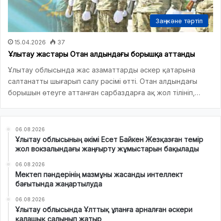
Заң және тәртіп
15.04.2026
37
Ұлытау жастары Отан алдындағы борышқа аттанды
Ұлытау облысында жас азаматтарды әскер қатарына
салтанатты шығарып салу рәсімі өтті. Отан алдындағы
борышын өтеуге аттанған сарбаздарға ақ жол тілініп,…
06.08.2026
Ұлытау облысының әкімі Есет Байкен Жезқазған темір
жол вокзалындағы жаңғырту жұмыстарын бақылады
06.08.2026
Мектеп пәндерінің мазмұны жасанды интеллект
бағытында жаңартылуда
06.08.2026
Ұлытау облысында Ұлттық ұланға арналған әскери
қалашық салынып жатыр