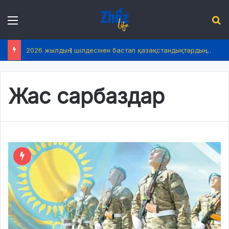
Menu
І
2026 жылдың 1 шілдесінен бастап қазақстандықтардың өмірінде не өзгереді?
Жас сарбаздар