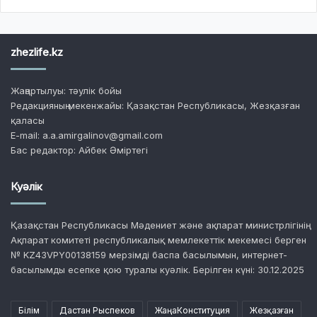
zhezlife.kz
Жаңартылуы: тәулік бойы
Редакцияның мекенжайы: Қазақстан Республикасы, Жезқазған
қаласы
E-mail: a.a.amirgalinov@gmail.com
Бас редактор: Айбек Әміртегі
Куәлік
Қазақстан Республикасы Мәдениет және ақпарат министрлігінің
Ақпарат комитеті республикалық мемлекеттік мекемесі берген
№ KZ43VPY00138159 мерзімді баспа басылымын, интернет-
басылымды есепке қою туралы куәлік. Берілген күні: 30.12.2025
Білім
Дастан Рыспеков
ЖаңаКонституция
Жезқазған