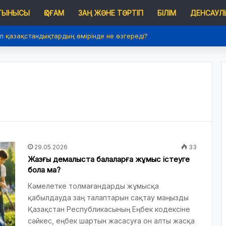
 ТЫНЫСЫ
ҚОҒАМ
ЗАҢ ЖӘНЕ ТӘРТІП
БІЛІМ
ДЕНСАУЛЫ
п қазақстандықтардың өмірінде не өзгереді?
29.05.2026
33
Жазғы демалыста балаларға жұмыс істеуге
бола ма?
Кәмелетке толмағандарды жұмысқа
қабылдауда заң талаптарын сақтау маңызды
Қазақстан Республикасының Еңбек кодексіне
сәйкес, еңбек шартын жасасуға он алты жасқа