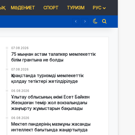
Қ
МӘДЕНИЕТ
СПОРТ
ТУРИЗМ
РУС
Switch skin
Іздеу
07.08.2026
75 мыңнан астам талапкер мемлекеттік
білім грантына ие болды
07.08.2026
Қазақстанда туризмді мемлекеттік
қолдау тетіктері жетілдірілуде
06.08.2026
Ұлытау облысының әкімі Есет Байкен
Жезқазған темір жол вокзалындағы
жаңғырту жұмыстарын бақылады
06.08.2026
Мектеп пәндерінің мазмұны жасанды
интеллект бағытында жаңартылуда