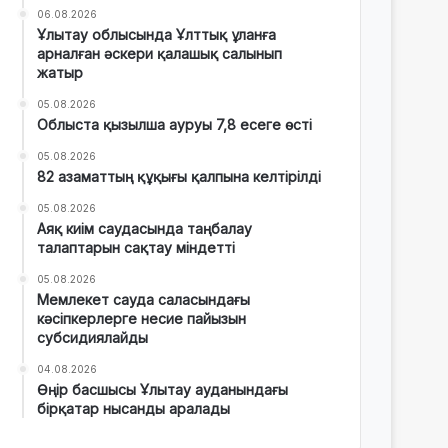
06.08.2026
Ұлытау облысында Ұлттық ұланға
арналған әскери қалашық салынып
жатыр
05.08.2026
Облыста қызылша ауруы 7,8 есеге өсті
05.08.2026
82 азаматтың құқығы қалпына келтірілді
05.08.2026
Аяқ киім саудасында таңбалау
талаптарын сақтау міндетті
05.08.2026
Мемлекет сауда саласындағы
кәсіпкерлерге несие пайызын
субсидиялайды
04.08.2026
Өңір басшысы Ұлытау ауданындағы
бірқатар нысанды аралады