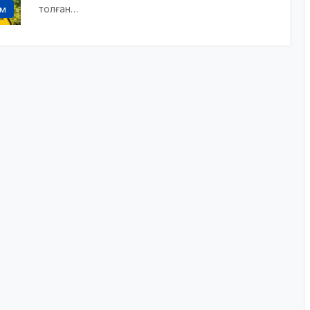
толған…
ам