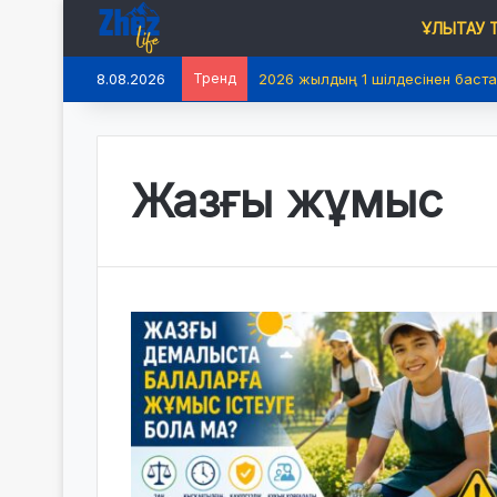
ҰЛЫТАУ
8.08.2026
Тренд
2026 жылдың 1 шілдесінен баста
Жазғы жұмыс