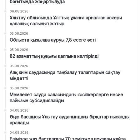
бағытында жаңартылуда
06.08.2026
Ұлытау облысында Ұлттық ұланға арналған әскери
қалашық салынып жатыр
05.08.2026
Облыста қызылша ауруы 7,8 есеге өсті
05.08.2026
82 азаматтың құқығы қалпына келтірілді
05.08.2026
Аяқ киім саудасында таңбалау талаптарын сақтау
міндетті
05.08.2026
Мемлекет сауда саласындағы кәсіпкерлерге несие
пайызын субсидиялайды
04.08.2026
Өңір басшысы Ұлытау ауданындағы бірқатар нысанды
аралады
04.08.2026
Елімізде жаз басталғалы 70 теміржол вокзалы қайта