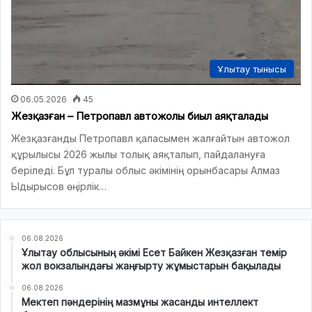
Ұлытау тынысы
06.05.2026
45
Жезқазған – Петропавл автожолы биыл аяқталады
Жезқазғанды Петропавл қаласымен жалғайтын автожол
құрылысы 2026 жылы толық аяқталып, пайдалануға
беріледі. Бұл туралы облыс әкімінің орынбасары Алмаз
Ыдырысов өңірлік…
06.08.2026
Ұлытау облысының әкімі Есет Байкен Жезқазған темір
жол вокзалындағы жаңғырту жұмыстарын бақылады
06.08.2026
Мектеп пәндерінің мазмұны жасанды интеллект