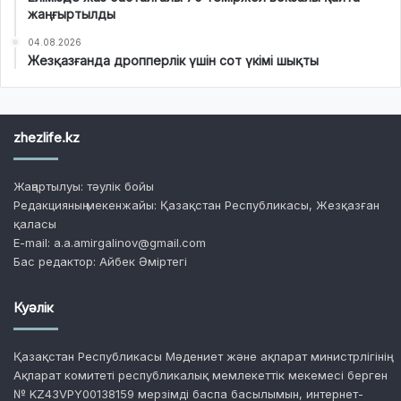
жаңғыртылды
04.08.2026
Жезқазғанда дропперлік үшін сот үкімі шықты
zhezlife.kz
Жаңартылуы: тәулік бойы
Редакцияның мекенжайы: Қазақстан Республикасы, Жезқазған
қаласы
E-mail: a.a.amirgalinov@gmail.com
Бас редактор: Айбек Әміртегі
Куәлік
Қазақстан Республикасы Мәдениет және ақпарат министрлігінің
Ақпарат комитеті республикалық мемлекеттік мекемесі берген
№ KZ43VPY00138159 мерзімді баспа басылымын, интернет-