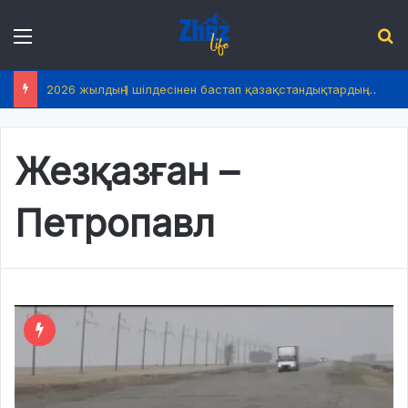
Menu
І
2026 жылдың 1 шілдесінен бастап қазақстандықтардың өмірінде не өзгереді?
Жезқазған –
Петропавл