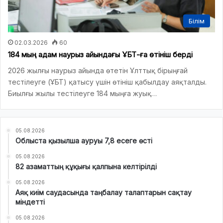
Білім
02.03.2026
60
184 мың адам наурыз айындағы ҰБТ-ға өтініш берді
2026 жылғы наурыз айында өтетін Ұлттық бірыңғай
тестілеуге (ҰБТ) қатысу үшін өтініш қабылдау аяқталды.
Биылғы жылы тестілеуге 184 мыңға жуық…
05.08.2026
Облыста қызылша ауруы 7,8 есеге өсті
05.08.2026
82 азаматтың құқығы қалпына келтірілді
05.08.2026
Аяқ киім саудасында таңбалау талаптарын сақтау
міндетті
05.08.2026