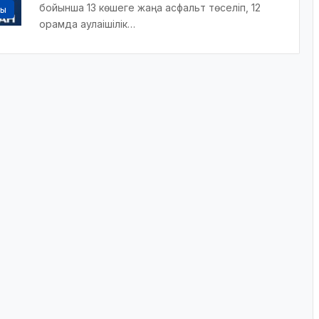
бойынша 13 көшеге жаңа асфальт төселіп, 12
сы
орамда аулаішілік…