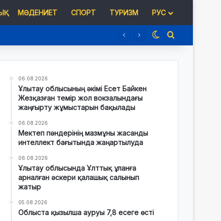
Қ
МӘДЕНИЕТ
СПОРТ
ТУРИЗМ
РУС
Switch skin
Іздеу
06.08.2026
Ұлытау облысының әкімі Есет Байкен
Жезқазған темір жол вокзалындағы
жаңғырту жұмыстарын бақылады
06.08.2026
Мектеп пәндерінің мазмұны жасанды
интеллект бағытында жаңартылуда
06.08.2026
Ұлытау облысында Ұлттық ұланға
арналған әскери қалашық салынып
жатыр
05.08.2026
Облыста қызылша ауруы 7,8 есеге өсті