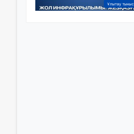
Ұлытау тыны