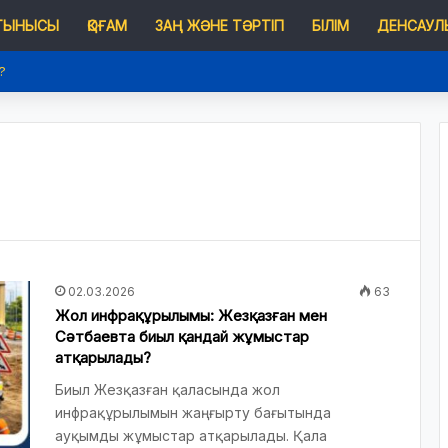
 ТЫНЫСЫ
ҚОҒАМ
ЗАҢ ЖӘНЕ ТӘРТІП
БІЛІМ
ДЕНСАУЛЫ
?
02.03.2026
63
Жол инфрақұрылымы: Жезқазған мен
Сәтбаевта биыл қандай жұмыстар
атқарылады?
Биыл Жезқазған қаласында жол
инфрақұрылымын жаңғырту бағытында
ауқымды жұмыстар атқарылады. Қала