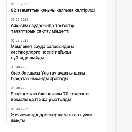
05.08.2026
82 азаматтың құқығы қалпына келтірілді
05.08.2026
Аяқ киім саудасында таңбалау
талаптарын сақтау міндетті
05.08.2026
Мемлекет сауда саласындағы
кәсіпкерлерге несие пайызын
субсидиялайды
04.08.2026
Өңір басшысы Ұлытау ауданындағы
бірқатар нысанды аралады
04.08.2026
Елімізде жаз басталғалы 70 теміржол
вокзалы қайта жаңғыртылды
04.08.2026
Жезқазғанда дропперлік үшін сот үкімі
шықты