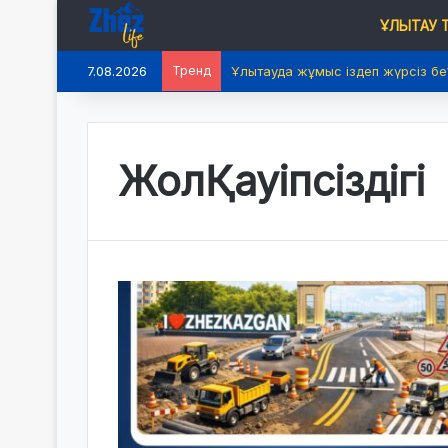
ҰЛЫТАУ
7.08.2026
Тренд
Ұлытауда жұмыс іздеп жүрсіз бе
ЖолҚауіпсіздігі