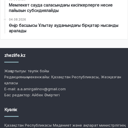
Мемлекет сауда саласындағы кәсіпкерлерге несие
пайызын субсидиялайды
04.08.2026
Өңір басшысы Ұлытау ауданындағы бірқатар нысанды
аралады
zhezlife.kz
Жаңартылуы: тәулік бойы
Редакцияның мекенжайы: Қазақстан Республикасы, Жезқазған
қаласы
E-mail: a.a.amirgalinov@gmail.com
Бас редактор: Айбек Әміртегі
Куәлік
Қазақстан Республикасы Мәдениет және ақпарат министрлігінің