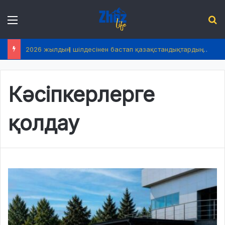
Menu
І
2026 жылдың 1 шілдесінен бастап қазақстандықтардың өмірінде не өзгереді?
Кәсіпкерлерге
қолдау