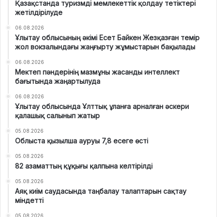
Қазақстанда туризмді мемлекеттік қолдау тетіктері
жетілдірілуде
06.08.2026
Ұлытау облысының әкімі Есет Байкен Жезқазған темір
жол вокзалындағы жаңғырту жұмыстарын бақылады
06.08.2026
Мектеп пәндерінің мазмұны жасанды интеллект
бағытында жаңартылуда
06.08.2026
Ұлытау облысында Ұлттық ұланға арналған әскери
қалашық салынып жатыр
05.08.2026
Облыста қызылша ауруы 7,8 есеге өсті
05.08.2026
82 азаматтың құқығы қалпына келтірілді
05.08.2026
Аяқ киім саудасында таңбалау талаптарын сақтау
міндетті
05.08.2026