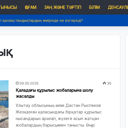
 ТЫНЫСЫ
ҚОҒАМ
ЗАҢ ЖӘНЕ ТӘРТІП
БІЛІМ
ДЕНСАУЛЫ
п қазақстандықтардың өмірінде не өзгереді?
ық
09.05.2026
36
Қаладағы құрылыс жобаларына шолу
жасалды
Ұлытау облысының әкімі Дастан Рыспеков
Жезқазған қаласындағы бірқатар құрылыс
нысандарын аралап, жүзеге асып жатқан
жобалардың барысымен танысты. Өңір