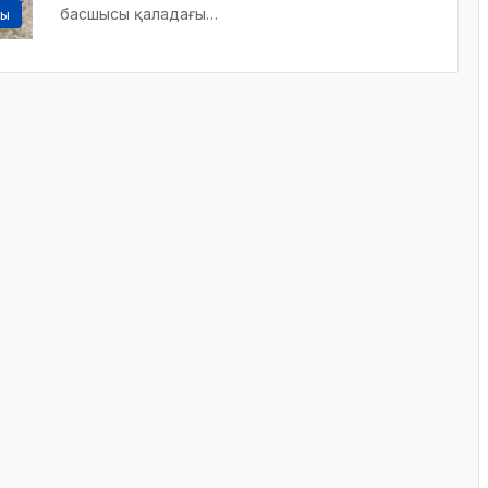
басшысы қаладағы…
сы