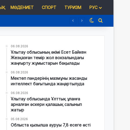
Қ
МӘДЕНИЕТ
СПОРТ
ТУРИЗМ
РУС
Switch skin
Іздеу
06.08.2026
Ұлытау облысының әкімі Есет Байкен
Жезқазған темір жол вокзалындағы
жаңғырту жұмыстарын бақылады
06.08.2026
Мектеп пәндерінің мазмұны жасанды
интеллект бағытында жаңартылуда
06.08.2026
Ұлытау облысында Ұлттық ұланға
арналған әскери қалашық салынып
жатыр
05.08.2026
Облыста қызылша ауруы 7,8 есеге өсті