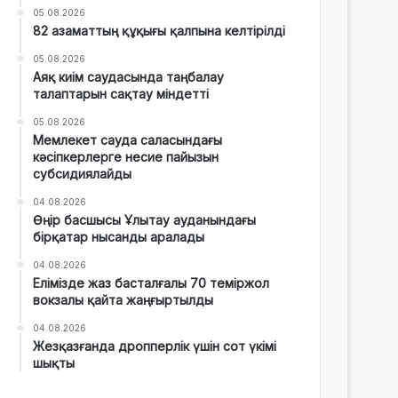
05.08.2026
82 азаматтың құқығы қалпына келтірілді
05.08.2026
Аяқ киім саудасында таңбалау
талаптарын сақтау міндетті
05.08.2026
Мемлекет сауда саласындағы
кәсіпкерлерге несие пайызын
субсидиялайды
04.08.2026
Өңір басшысы Ұлытау ауданындағы
бірқатар нысанды аралады
04.08.2026
Елімізде жаз басталғалы 70 теміржол
вокзалы қайта жаңғыртылды
04.08.2026
Жезқазғанда дропперлік үшін сот үкімі
шықты