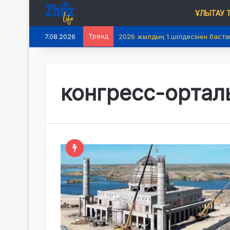
ҰЛЫТАУ
7.08.2026
Тренд
2026 жылдың 1 шілдесінен баста
конгресс-ортал