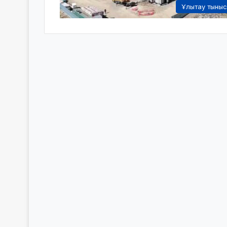
Ұлытау тыны