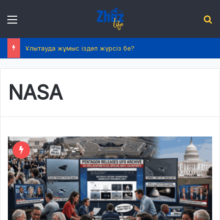
Menu
І
Ұлытауда жұмыс іздеп жүрсіз бе?
NASA