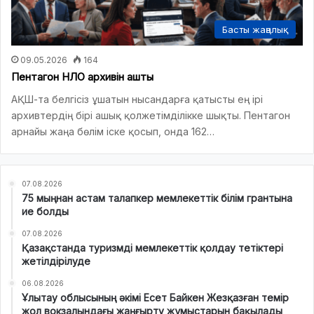
Басты жаңалық
09.05.2026
164
Пентагон НЛО архивін ашты
АҚШ-та белгісіз ұшатын нысандарға қатысты ең ірі
архивтердің бірі ашық қолжетімділікке шықты. Пентагон
арнайы жаңа бөлім іске қосып, онда 162…
07.08.2026
75 мыңнан астам талапкер мемлекеттік білім грантына
ие болды
07.08.2026
Қазақстанда туризмді мемлекеттік қолдау тетіктері
жетілдірілуде
06.08.2026
Ұлытау облысының әкімі Есет Байкен Жезқазған темір
жол вокзалындағы жаңғырту жұмыстарын бақылады