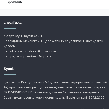
аралады
zhezlife.kz
Жаңартылуы: тәулік бойы
Редакцияның мекенжайы: Қазақстан Республикасы, Жезқазған
қаласы
E-mail: a.a.amirgalinov@gmail.com
Бас редактор: Айбек Әміртегі
Куәлік
Қазақстан Республикасы Мәдениет және ақпарат министрлігінің
Ақпарат комитеті республикалық мемлекеттік мекемесі берген
№ KZ43VPY00138159 мерзімді баспа басылымын, интернет-
басылымды есепке қою туралы куәлік. Берілген күні: 30.12.2025