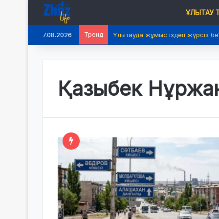
ҰЛЫТАУ
7.08.2026
Тренд
Ұлытауда жұмыс іздеп жүрсіз бе
Қазыбек Нұржан