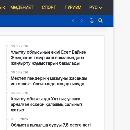
Қ
МӘДЕНИЕТ
СПОРТ
ТУРИЗМ
РУС
Switch skin
Іздеу
06.08.2026
Ұлытау облысының әкімі Есет Байкен
Жезқазған темір жол вокзалындағы
жаңғырту жұмыстарын бақылады
06.08.2026
Мектеп пәндерінің мазмұны жасанды
интеллект бағытында жаңартылуда
06.08.2026
Ұлытау облысында Ұлттық ұланға
арналған әскери қалашық салынып
жатыр
05.08.2026
Облыста қызылша ауруы 7,8 есеге өсті