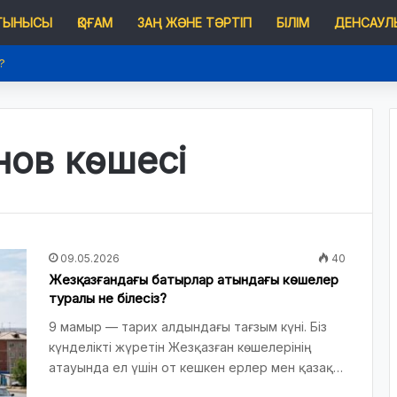
 ТЫНЫСЫ
ҚОҒАМ
ЗАҢ ЖӘНЕ ТӘРТІП
БІЛІМ
ДЕНСАУЛЫ
?
ов көшесі
09.05.2026
40
Жезқазғандағы батырлар атындағы көшелер
туралы не білесіз?
9 мамыр — тарих алдындағы тағзым күні. Біз
күнделікті жүретін Жезқазған көшелерінің
атауында ел үшін от кешкен ерлер мен қазақ…