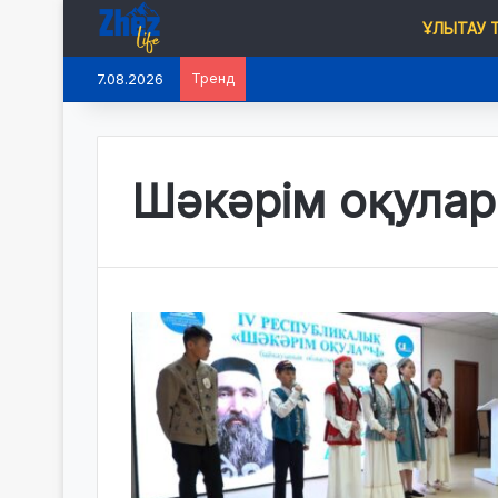
ҰЛЫТАУ
7.08.2026
Тренд
2026 жылдың 1 шілдесінен баста
Шәкәрім оқула