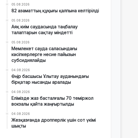
05.08.2026
82 азаматтың құқығы қалпына келтірілді
05.08.2026
Аяқ киім саудасында таңбалау
талаптарын сақтау міндетті
05.08.2026
Мемлекет сауда саласындағы
кәсіпкерлерге несие пайызын
субсидиялайды
04.08.2026
Өңір басшысы Ұлытау ауданындағы
бірқатар нысанды аралады
04.08.2026
Елімізде жаз басталғалы 70 теміржол
вокзалы қайта жаңғыртылды
04.08.2026
Жезқазғанда дропперлік үшін сот үкімі
шықты