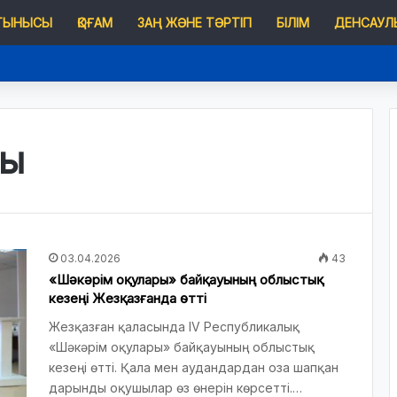
 ТЫНЫСЫ
ҚОҒАМ
ЗАҢ ЖӘНЕ ТӘРТІП
БІЛІМ
ДЕНСАУЛЫ
п қазақстандықтардың өмірінде не өзгереді?
ры
03.04.2026
43
«Шәкәрім оқулары» байқауының облыстық
кезеңі Жезқазғанда өтті
Жезқазған қаласында ІV Республикалық
«Шәкәрім оқулары» байқауының облыстық
кезеңі өтті. Қала мен аудандардан оза шапқан
дарынды оқушылар өз өнерін көрсетті.…