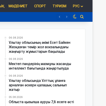
Қ
МӘДЕНИЕТ
СПОРТ
ТУРИЗМ
РУС
Switch skin
Іздеу
06.08.2026
Ұлытау облысының әкімі Есет Байкен
Жезқазған темір жол вокзалындағы
жаңғырту жұмыстарын бақылады
06.08.2026
Мектеп пәндерінің мазмұны жасанды
интеллект бағытында жаңартылуда
06.08.2026
Ұлытау облысында Ұлттық ұланға
арналған әскери қалашық салынып
жатыр
05.08.2026
Облыста қызылша ауруы 7,8 есеге өсті