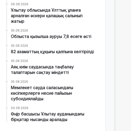
06.08.2026
Ұлытау облысында Ұлттық ұланға
арналған әскери қалашық салынып
жатыр
05.08.2026
Облыста қызылша ауруы 7,8 есеге өсті
05.08.2026
82 азаматтың құқығы қалпына келтірілді
05.08.2026
Аяқ киім саудасында таңбалау
талаптарын сақтау міндетті
05.08.2026
Мемлекет сауда саласындағы
кәсіпкерлерге несие пайызын
субсидиялайды
04.08.2026
Өңір басшысы Ұлытау ауданындағы
бірқатар нысанды аралады