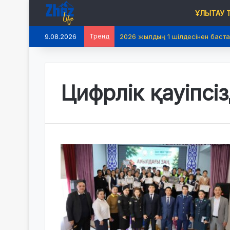
ҰЛЫТАУ
9.08.2026
Тренд
2026 жылдың 1 шілдесінен баста
Цифрлік қауіпсіз