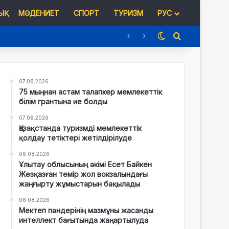
Қ
МӘДЕНИЕТ
СПОРТ
ТУРИЗМ
РУС
Switch skin
Іздеу
07.08.2026
75 мыңнан астам талапкер мемлекеттік
білім грантына ие болды
07.08.2026
Қазақстанда туризмді мемлекеттік
қолдау тетіктері жетілдірілуде
06.08.2026
Ұлытау облысының әкімі Есет Байкен
Жезқазған темір жол вокзалындағы
жаңғырту жұмыстарын бақылады
06.08.2026
Мектеп пәндерінің мазмұны жасанды
интеллект бағытында жаңартылуда