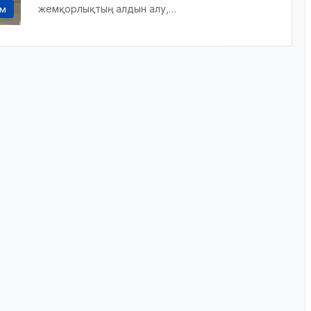
жемқорлықтың алдын алу,…
ам