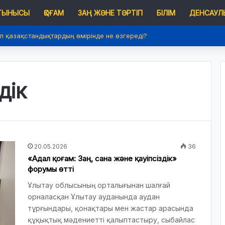
 ТЫНЫСЫ
ҚОҒАМ
ЗАҢ ЖӘНЕ ТӘРТІП
БІЛІМ
ДЕНСАУЛЫ
п қазақстандықтардың өмірінде не өзгереді?
дік
20.05.2026
36
«Адал қоғам: Заң, сана және қауіпсіздік»
форумы өтті
Ұлытау облысының орталығынан шалғай
орналасқан Ұлытау ауданында аудан
тұрғындары, қонақтары мен жастар арасында
құқықтық мәдениетті қалыптастыру, сыбайлас