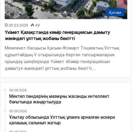
Қоғам
26.03.2026
49
Үкімет Қазақстанда көмір генерациясын дамыту
жөніндегі ұлттық жобаны бекітті
Мемлекет басшысы Қасым-Жомарт Тоқаевтың Ұлттық
құрылтайдың V отырысында берген тапсырмаларын
орындау шеңберінде Үкімет «Көмір генерациясын
дамыту» жөніндегі ұлттық жобаны бекітті.…
06.08.2026
Мектеп пәндерінің мазмұны жасанды интеллект
бағытында жаңартылуда
06.08.2026
Ұлытау облысында Ұлттық ұланға арналған әскери
қалашық салынып жатыр
05.08.2026