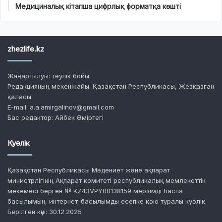
Медициналық кітапша цифрлық форматқа көшті
zhezlife.kz
Жаңартылуы: тәулік бойы
Редакцияның мекенжайы: Қазақстан Республикасы, Жезқазған
қаласы
E-mail: a.a.amirgalinov@gmail.com
Бас редактор: Айбек Әміртегі
Куәлік
Қазақстан Республикасы Мәдениет және ақпарат
министрлігінің Ақпарат комитеті республикалық мемлекеттік
мекемесі берген № KZ43VPY00138159 мерзімді баспа
басылымын, интернет-басылымды есепке қою туралы куәлік.
Берілген күні: 30.12.2025