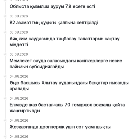
Облыста қызылша ауруы 7,8 есеге өсті
05.08.2026
82 азаматтың құқығы қалпына келтірілді
05.08.2026
Аяқ киім саудасында таңбалау талаптарын сақтау
міндетті
05.08.2026
Мемлекет сауда саласындағы кәсіпкерлерге несие
пайызын субсидиялайды
04.08.2026
Өңір басшысы Ұлытау ауданындағы бірқатар нысанды
аралады
04.08.2026
Елімізде жаз басталғалы 70 теміржол вокзалы қайта
жаңғыртылды
04.08.2026
Жезқазғанда дропперлік үшін сот үкімі шықты
04.08.2026