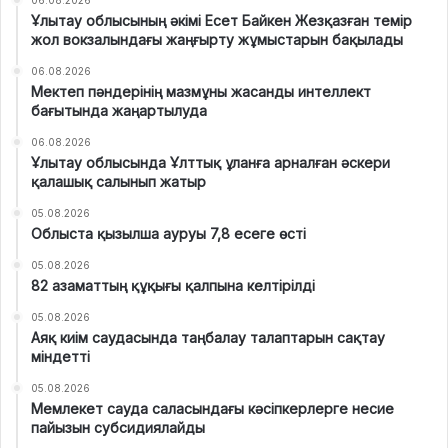
Ұлытау облысының әкімі Есет Байкен Жезқазған темір
жол вокзалындағы жаңғырту жұмыстарын бақылады
06.08.2026
Мектеп пәндерінің мазмұны жасанды интеллект
бағытында жаңартылуда
06.08.2026
Ұлытау облысында Ұлттық ұланға арналған әскери
қалашық салынып жатыр
05.08.2026
Облыста қызылша ауруы 7,8 есеге өсті
05.08.2026
82 азаматтың құқығы қалпына келтірілді
05.08.2026
Аяқ киім саудасында таңбалау талаптарын сақтау
міндетті
05.08.2026
Мемлекет сауда саласындағы кәсіпкерлерге несие
пайызын субсидиялайды