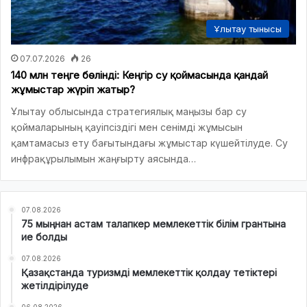
Ұлытау тынысы
07.07.2026
26
140 млн теңге бөлінді: Кеңгір су қоймасында қандай
жұмыстар жүріп жатыр?
Ұлытау облысында стратегиялық маңызы бар су
қоймаларының қауіпсіздігі мен сенімді жұмысын
қамтамасыз ету бағытындағы жұмыстар күшейтілуде. Су
инфрақұрылымын жаңғырту аясында…
07.08.2026
75 мыңнан астам талапкер мемлекеттік білім грантына
ие болды
07.08.2026
Қазақстанда туризмді мемлекеттік қолдау тетіктері
жетілдірілуде
06.08.2026