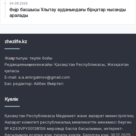
04.08.2026
Өңір басшысы Ұлытау ауданындағы бірқатар нысанды
аралады
zhezlife.kz
Жаңартылуы: тәулік бойы
Редакцияның мекенжайы: Қазақстан Республикасы, Жезқазған
қаласы
E-mail: a.a.amirgalinov@gmail.com
Бас редактор: Айбек Әміртегі
Куәлік
Қазақстан Республикасы Мәдениет және ақпарат министрлігінің
Ақпарат комитеті республикалық мемлекеттік мекемесі берген
№ KZ43VPY00138159 мерзімді баспа басылымын, интернет-
басылымды есепке қою туралы куәлік. Берілген күні: 30.12.2025