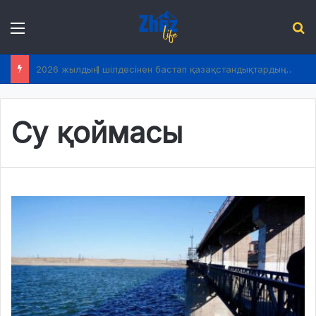
Menu
І
2026 жылдың 1 шілдесінен бастап қазақстандықтардың өмірінде не өзгереді?
Су қоймасы