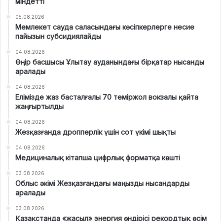
міндетті
05.08.2026
Мемлекет сауда саласындағы кәсіпкерлерге несие
пайызын субсидиялайды
04.08.2026
Өңір басшысы Ұлытау ауданындағы бірқатар нысанды
аралады
04.08.2026
Елімізде жаз басталғалы 70 теміржол вокзалы қайта
жаңғыртылды
04.08.2026
Жезқазғанда дропперлік үшін сот үкімі шықты
04.08.2026
Медициналық кітапша цифрлық форматқа көшті
03.08.2026
Облыс әкімі Жезқазғандағы маңызды нысандарды
аралады
03.08.2026
Қазақстанда «жасыл» энергия өндірісі рекордтық өсім