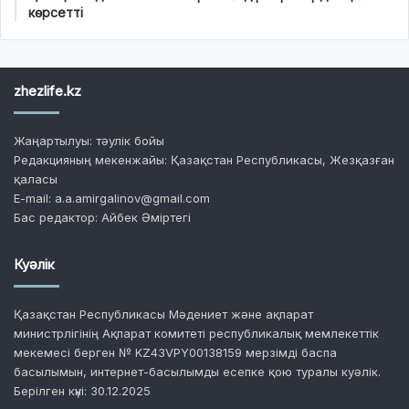
көрсетті
zhezlife.kz
Жаңартылуы: тәулік бойы
Редакцияның мекенжайы: Қазақстан Республикасы, Жезқазған
қаласы
E-mail: a.a.amirgalinov@gmail.com
Бас редактор: Айбек Әміртегі
Куәлік
Қазақстан Республикасы Мәдениет және ақпарат
министрлігінің Ақпарат комитеті республикалық мемлекеттік
мекемесі берген № KZ43VPY00138159 мерзімді баспа
басылымын, интернет-басылымды есепке қою туралы куәлік.
Берілген күні: 30.12.2025