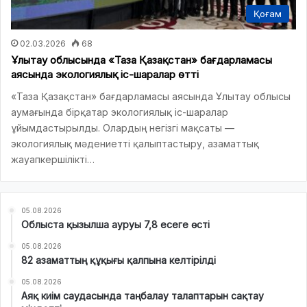
Қоғам
02.03.2026
68
Ұлытау облысында «Таза Қазақстан» бағдарламасы
аясында экологиялық іс-шаралар өтті
«Таза Қазақстан» бағдарламасы аясында Ұлытау облысы
аумағында бірқатар экологиялық іс-шаралар
ұйымдастырылды. Олардың негізгі мақсаты —
экологиялық мәдениетті қалыптастыру, азаматтық
жауапкершілікті…
05.08.2026
Облыста қызылша ауруы 7,8 есеге өсті
05.08.2026
82 азаматтың құқығы қалпына келтірілді
05.08.2026
Аяқ киім саудасында таңбалау талаптарын сақтау