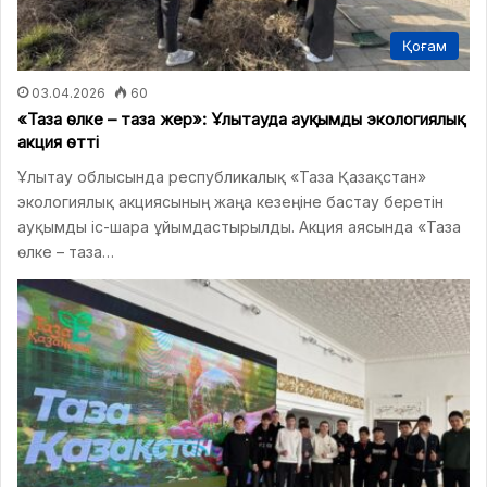
Қоғам
03.04.2026
60
«Таза өлке – таза жер»: Ұлытауда ауқымды экологиялық
акция өтті
Ұлытау облысында республикалық «Таза Қазақстан»
экологиялық акциясының жаңа кезеңіне бастау беретін
ауқымды іс-шара ұйымдастырылды. Акция аясында «Таза
өлке – таза…