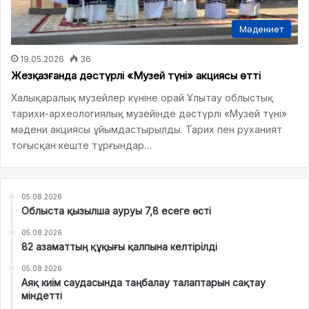
Мәдениет
19.05.2026
36
Жезқазғанда дәстүрлі «Музей түні» акциясы өтті
Халықаралық музейлер күніне орай Ұлытау облыстық
тарихи-археологиялық музейінде дәстүрлі «Музей түні»
мәдени акциясы ұйымдастырылды. Тарих пен руханият
тоғысқан кеште тұрғындар…
05.08.2026
Облыста қызылша ауруы 7,8 есеге өсті
05.08.2026
82 азаматтың құқығы қалпына келтірілді
05.08.2026
Аяқ киім саудасында таңбалау талаптарын сақтау
міндетті