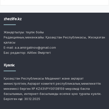
zhezlife.kz
Жаңартылуы: тәулік бойы
Редакцияның мекенжайы: Қазақстан Республикасы, Жезқазған
қаласы
E-mail: a.a.amirgalinov@gmail.com
Бас редактор: Айбек Әміртегі
Куәлік
Қазақстан Республикасы Мәдениет және ақпарат
министрлігінің Ақпарат комитеті республикалық мемлекеттік
мекемесі берген № KZ43VPY00138159 мерзімді баспа
басылымын, интернет-басылымды есепке қою туралы куәлік.
Берілген күні: 30.12.2025