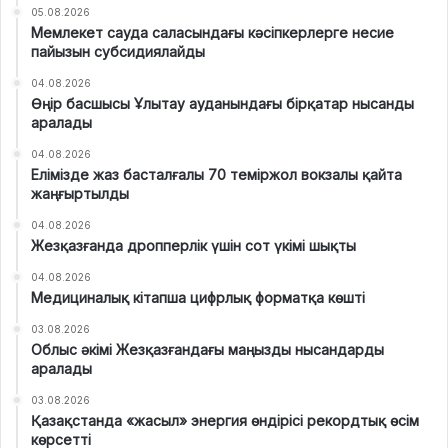
05.08.2026
Мемлекет сауда саласындағы кәсіпкерлерге несие
пайызын субсидиялайды
04.08.2026
Өңір басшысы Ұлытау ауданындағы бірқатар нысанды
аралады
04.08.2026
Елімізде жаз басталғалы 70 теміржол вокзалы қайта
жаңғыртылды
04.08.2026
Жезқазғанда дропперлік үшін сот үкімі шықты
04.08.2026
Медициналық кітапша цифрлық форматқа көшті
03.08.2026
Облыс әкімі Жезқазғандағы маңызды нысандарды
аралады
03.08.2026
Қазақстанда «жасыл» энергия өндірісі рекордтық өсім
көрсетті