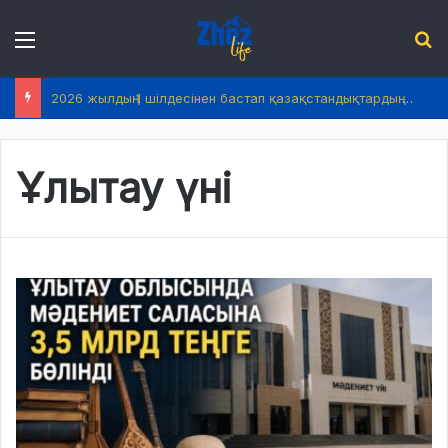
Menu
І
2026 жылдың 1 шілдесінен бастап қазақстандықтардың өмірінде не өзгереді?
Ұлытау үні