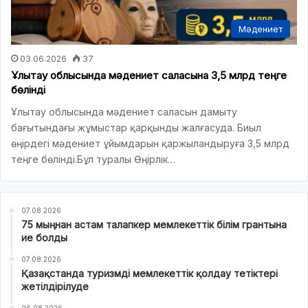
Мәдениет
03.06.2026
37
Ұлытау облысында мәдениет саласына 3,5 млрд теңге
бөлінді
Ұлытау облысында мәдениет саласын дамыту
бағытындағы жұмыстар қарқынды жалғасуда. Биыл
өңірдегі мәдениет ұйымдарын қаржыландыруға 3,5 млрд
теңге бөлінді.Бұл туралы Өңірлік…
07.08.2026
75 мыңнан астам талапкер мемлекеттік білім грантына
ие болды
07.08.2026
Қазақстанда туризмді мемлекеттік қолдау тетіктері
жетілдірілуде
06.08.2026