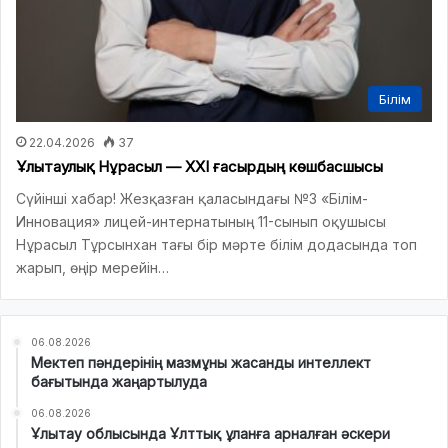
Білім
22.04.2026
37
Ұлытаулық Нұрасыл — XXI ғасырдың көшбасшысы
Сүйінші хабар! Жезқазған қаласындағы №3 «Білім-
Инновация» лицей-интернатының 11-сынып оқушысы
Нұрасыл Тұрсынхан тағы бір мәрте білім додасында топ
жарып, өңір мерейін…
06.08.2026
Мектеп пәндерінің мазмұны жасанды интеллект
бағытында жаңартылуда
06.08.2026
Ұлытау облысында Ұлттық ұланға арналған әскери