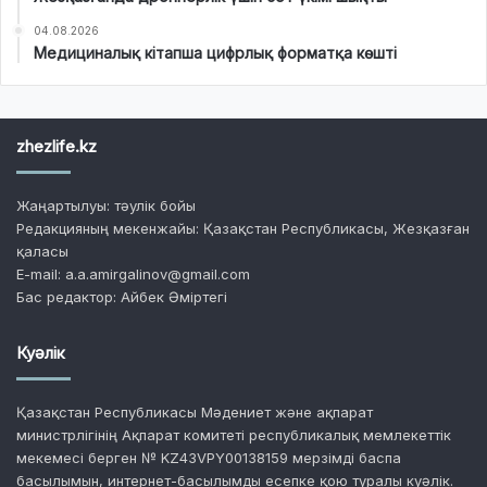
04.08.2026
Медициналық кітапша цифрлық форматқа көшті
zhezlife.kz
Жаңартылуы: тәулік бойы
Редакцияның мекенжайы: Қазақстан Республикасы, Жезқазған
қаласы
E-mail: a.a.amirgalinov@gmail.com
Бас редактор: Айбек Әміртегі
Куәлік
Қазақстан Республикасы Мәдениет және ақпарат
министрлігінің Ақпарат комитеті республикалық мемлекеттік
мекемесі берген № KZ43VPY00138159 мерзімді баспа
басылымын, интернет-басылымды есепке қою туралы куәлік.