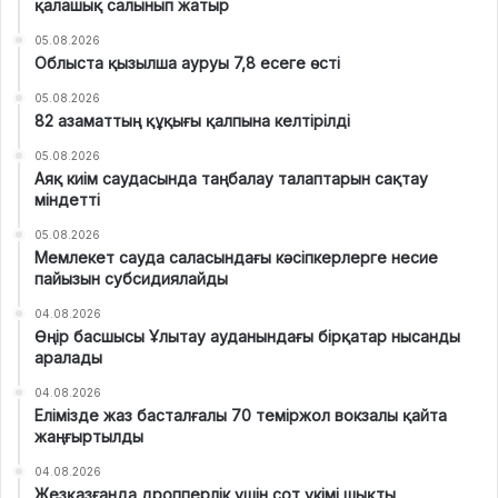
қалашық салынып жатыр
05.08.2026
Облыста қызылша ауруы 7,8 есеге өсті
05.08.2026
82 азаматтың құқығы қалпына келтірілді
05.08.2026
Аяқ киім саудасында таңбалау талаптарын сақтау
міндетті
05.08.2026
Мемлекет сауда саласындағы кәсіпкерлерге несие
пайызын субсидиялайды
04.08.2026
Өңір басшысы Ұлытау ауданындағы бірқатар нысанды
аралады
04.08.2026
Елімізде жаз басталғалы 70 теміржол вокзалы қайта
жаңғыртылды
04.08.2026
Жезқазғанда дропперлік үшін сот үкімі шықты