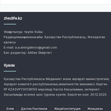
zhezlife.kz
Жаңартылуы: тәулік бойы
Редакцияның мекенжайы: Қазақстан Республикасы, Жезқазған
қаласы
E-mail: a.a.amirgalinov@gmail.com
Бас редактор: Айбек Әміртегі
Куәлік
Қазақстан Республикасы Мәдениет және ақпарат министрлігінің
Ақпарат комитеті республикалық мемлекеттік мекемесі берген
№ KZ43VPY00138159 мерзімді баспа басылымын, интернет-
басылымды есепке қою туралы куәлік. Берілген күні: 30.12.2025
Білім
Дастан Рыспеков
ЖаңаКонституция
Жезқазған