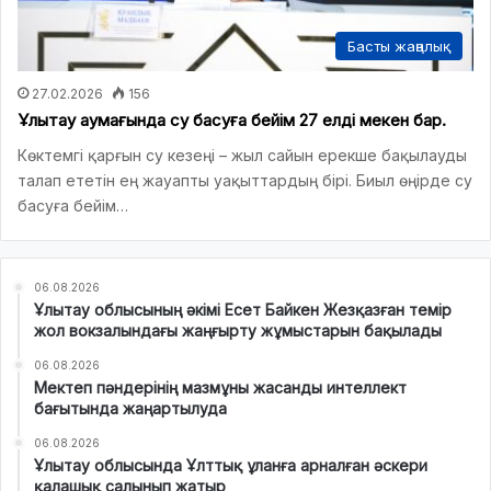
Басты жаңалық
27.02.2026
156
Ұлытау аумағында су басуға бейім 27 елді мекен бар.
Көктемгі қарғын су кезеңі – жыл сайын ерекше бақылауды
талап ететін ең жауапты уақыттардың бірі. Биыл өңірде су
басуға бейім…
06.08.2026
Ұлытау облысының әкімі Есет Байкен Жезқазған темір
жол вокзалындағы жаңғырту жұмыстарын бақылады
06.08.2026
Мектеп пәндерінің мазмұны жасанды интеллект
бағытында жаңартылуда
06.08.2026
Ұлытау облысында Ұлттық ұланға арналған әскери
қалашық салынып жатыр