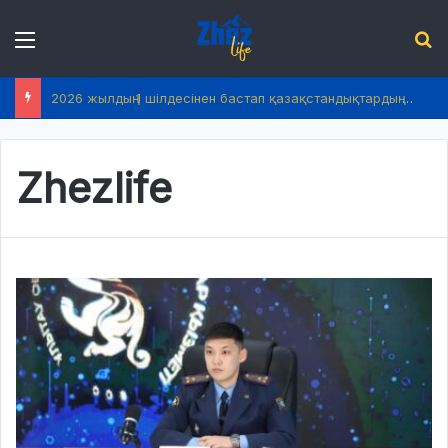
Menu
І
2026 жылдың 1 шілдесінен бастап қазақстандықтардың өмірінде не өзгереді?
Zhezlife