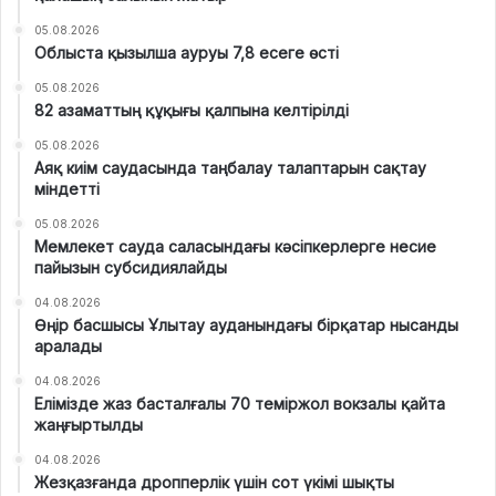
05.08.2026
Облыста қызылша ауруы 7,8 есеге өсті
05.08.2026
82 азаматтың құқығы қалпына келтірілді
05.08.2026
Аяқ киім саудасында таңбалау талаптарын сақтау
міндетті
05.08.2026
Мемлекет сауда саласындағы кәсіпкерлерге несие
пайызын субсидиялайды
04.08.2026
Өңір басшысы Ұлытау ауданындағы бірқатар нысанды
аралады
04.08.2026
Елімізде жаз басталғалы 70 теміржол вокзалы қайта
жаңғыртылды
04.08.2026
Жезқазғанда дропперлік үшін сот үкімі шықты