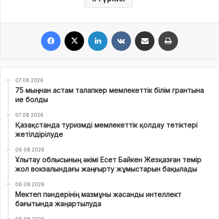
Facebook
X
LinkedIn
VKontakte
Share via Email
Print
07.08.2026
75 мыңнан астам талапкер мемлекеттік білім грантына
ие болды
07.08.2026
Қазақстанда туризмді мемлекеттік қолдау тетіктері
жетілдірілуде
06.08.2026
Ұлытау облысының әкімі Есет Байкен Жезқазған темір
жол вокзалындағы жаңғырту жұмыстарын бақылады
06.08.2026
Мектеп пәндерінің мазмұны жасанды интеллект
бағытында жаңартылуда