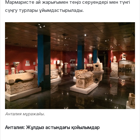
Мармаристе ай жарығымен теңіз серуендері мен түнгі
сүңгу турлары ұйымдастырылады.
Анталия мұражайы.
Анталия: Жұлдыз астындағы қойылымдар