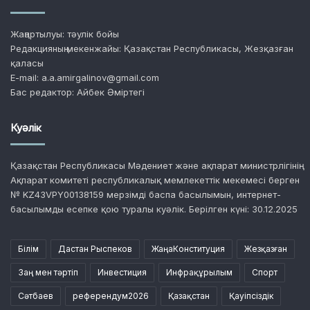
Жаңартылуы: тәулік бойы
Редакцияның мекенжайы: Қазақстан Республикасы, Жезқазған
қаласы
E-mail: a.a.amirgalinov@gmail.com
Бас редактор: Айбек Әміртегі
Куәлік
Қазақстан Республикасы Мәдениет және ақпарат министрлігінің
Ақпарат комитеті республикалық мемлекеттік мекемесі берген
№ KZ43VPY00138159 мерзімді баспа басылымын, интернет-
басылымды есепке қою туралы куәлік. Берілген күні: 30.12.2025
Білім
Дастан Рыспеков
ЖаңаКонституция
Жезқазған
Заң мен тәртіп
Инвестиция
Инфрақұрылым
Спорт
Сәтбаев
референдум2026
Қазақстан
Қауіпсіздік