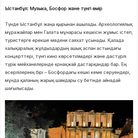
Ыстанбұл: Музыка, Босфор және түнгі өмір
Түнде Ыстанбұл жаңа қырынан ашылады. Археологиялық
мұражайлар мен Галата мұнарасы кешкісін жұмыс істеп,
туристерге ерекше мәдени саяхат ұсынады. Қалада
халықаралық жұлдыздардың ашық аспан астындағы
концерттері, түнгі кино көрсетілімдері және дәстүрлі
түрік мейханелерінде қонақжай дастарқандар бар. Ең
әсерлілерінің бірі – Босфордағы кешкі кеме серуендері,
мұнда қаланың жарық шамдары су бетінде айнадай
шағылысады.