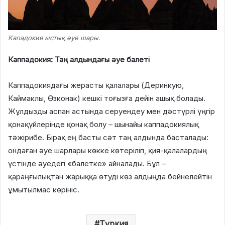
Кападокия ыстық әуе шары.
Каппадокия: Таң алдындағы әуе балеті
Каппадокиядағы жерасты қалалары (Деринкую,
Каймаклы, Өзконак) кешкі тоғызға дейін ашық болады.
Жұлдызды аспан астында серуендеу мен дәстүрлі үңгір
қонақүйлерінде қонақ болу – шынайы каппадокиялық
тәжірибе. Бірақ ең басты сәт таң алдында басталады:
ондаған әуе шарлары көкке көтеріліп, қия-қалалардың
үстінде әуедегі «балетке» айналады. Бұл –
қараңғылықтан жарыққа өтуді көз алдыңда бейнелейтін
ұмытылмас көрініс.
Түркия