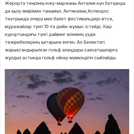
Жерорта теңізінің інжу-маржаны Анталия күн батқанда
да қызу өмірімен танымал. Антикалық Аспендос
театрында опера мен балет фестивальдері өтсе,
мұражайлар түнгі 10-ға дейін жұмыс істейді. Каш
курортындағы түнгі дайвинг әлемнің үздік
тәжірибелерінің қатарына енген. Ал Белектегі
жарықтандырылған гольф алаңдары саяхатшыларға
жұлдыз астында гольф ойнау мүмкіндігін сыйлайды.