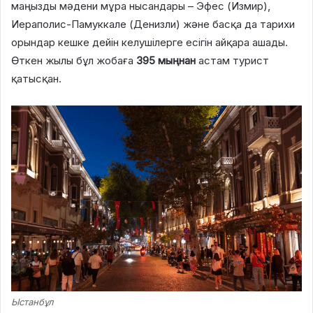
маңызды мәдени мұра нысандары – Эфес (Измир),
Иераполис-Памуккале (Денизли) және басқа да тарихи
орындар кешке дейін келушілерге есігін айқара ашады.
Өткен жылы бұл жобаға
395 мыңнан
астам турист
қатысқан.
Ыстанбұл