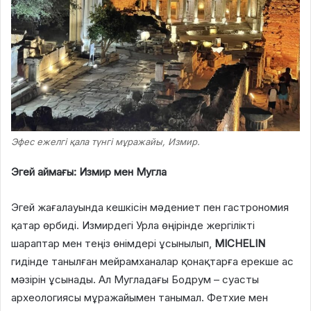
Эфес ежелгі қала түнгі мұражайы, Измир.
Эгей аймағы: Измир мен Мугла
Эгей жағалауында кешкісін мәдениет пен гастрономия
қатар өрбиді. Измирдегі Урла өңірінде жергілікті
шараптар мен теңіз өнімдері ұсынылып,
MICHELIN
гидінде танылған мейрамханалар қонақтарға ерекше ас
мәзірін ұсынады. Ал Мугладағы Бодрум – суасты
археологиясы мұражайымен танымал. Фетхие мен