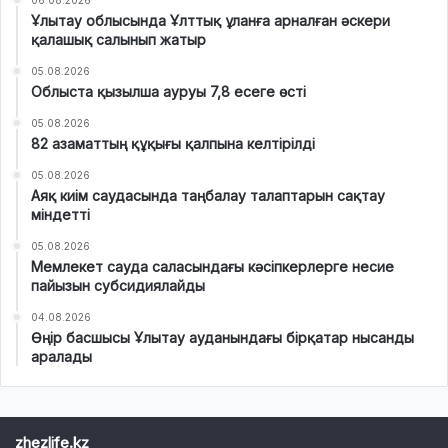
06.08.2026
Ұлытау облысында Ұлттық ұланға арналған әскери
қалашық салынып жатыр
05.08.2026
Облыста қызылша ауруы 7,8 есеге өсті
05.08.2026
82 азаматтың құқығы қалпына келтірілді
05.08.2026
Аяқ киім саудасында таңбалау талаптарын сақтау
міндетті
05.08.2026
Мемлекет сауда саласындағы кәсіпкерлерге несие
пайызын субсидиялайды
04.08.2026
Өңір басшысы Ұлытау ауданындағы бірқатар нысанды
аралады
zhezlife.kz