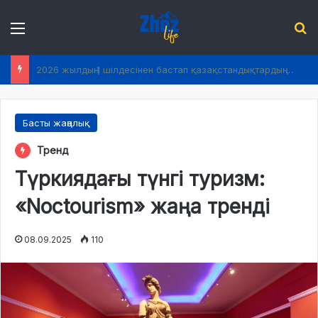
Menu
І
Ұлытау: 4 жылдағы жол инфрақұрылымының түбегейлі жаңаруы
Басты жаңалық
Тренд
Түркиядағы түнгі туризм:
«Noctourism» жаңа тренді
08.09.2025
110