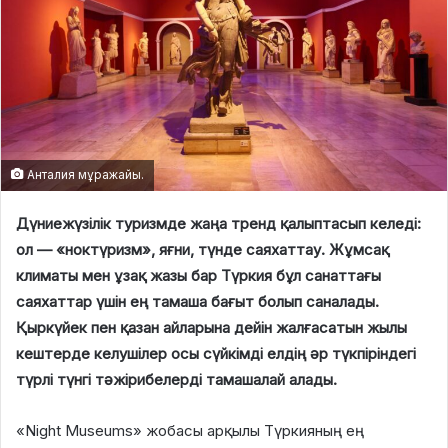
Анталия мұражайы.
Дүниежүзілік туризмде жаңа тренд қалыптасып келеді:
ол — «ноктүризм», яғни, түнде саяхаттау. Жұмсақ
климаты мен ұзақ жазы бар Түркия бұл санаттағы
саяхаттар үшін ең тамаша бағыт болып саналады.
Қыркүйек пен қазан айларына дейін жалғасатын жылы
кештерде келушілер осы сүйкімді елдің әр түкпіріндегі
түрлі түнгі тәжірибелерді тамашалай алады.
«Night Museums» жобасы арқылы Түркияның ең