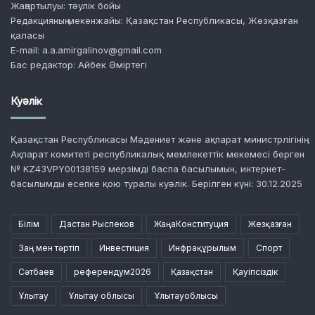
Жаңартылуы: тәулік бойы
Редакцияның мекенжайы: Қазақстан Республикасы, Жезқазған
қаласы
E-mail: a.a.amirgalinov@gmail.com
Бас редактор: Айбек Әміртегі
Куәлік
Қазақстан Республикасы Мәдениет және ақпарат министрлігінің
Ақпарат комитеті республикалық мемлекеттік мекемесі берген
№ KZ43VPY00138159 мерзімді баспа басылымын, интернет-
басылымды есепке қою туралы куәлік. Берілген күні: 30.12.2025
Білім
Дастан Рыспеков
ЖаңаКонституция
Жезқазған
Заң мен тәртіп
Инвестиция
Инфрақұрылым
Спорт
Сәтбаев
референдум2026
Қазақстан
Қауіпсіздік
Ұлытау
Ұлытау облысы
Ұлытауоблысы