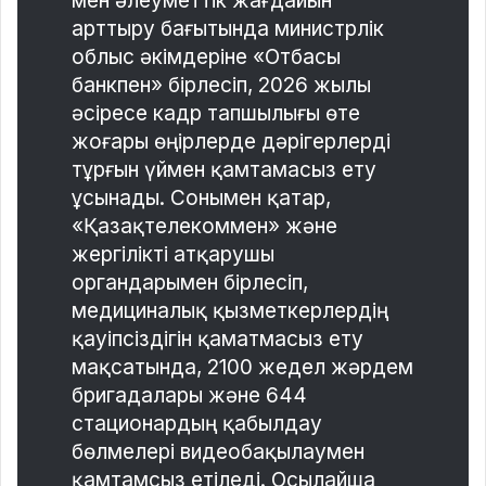
мен әлеуметтік жағдайын
арттыру бағытында министрлік
облыс әкімдеріне «Отбасы
банкпен» бірлесіп, 2026 жылы
әсіресе кадр тапшылығы өте
жоғары өңірлерде дәрігерлерді
тұрғын үймен қамтамасыз ету
ұсынады. Сонымен қатар,
«Қазақтелекоммен» және
жергілікті атқарушы
органдарымен бірлесіп,
медициналық қызметкерлердің
қауіпсіздігін қаматмасыз ету
мақсатында, 2100 жедел жәрдем
бригадалары және 644
стационардың қабылдау
бөлмелері видеобақылаумен
қамтамсыз етіледі. Осылайша