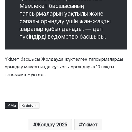
Мемлекет басшысының
тапсырмаларын уақтылы және
сапалы орындау үшін жан-жақты
шаралар қабылданады, — деп
түсіндірді ведомство басшысы.
Үкімет басшысы Жолдауда жүктелген тапсырмаларды
орындау мақсатында құзырлы органдарға 10 нақты
тапсырма жүктеді.
Via
Kazinform
Жолдау 2025
Үкімет