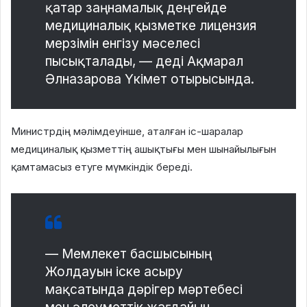
қатар заңнамалық деңгейде
медициналық қызметке лицензия
мерзімін енгізу мәселесі
пысықталады, — деді Ақмарал
Әлназарова Үкімет отырысында.
Министрдің мәлімдеуінше, аталған іс-шаралар
медициналық қызметтің ашықтығы мен шынайылығын
қамтамасыз етуге мүмкіндік береді.
— Мемлекет басшысының
Жолдауын іске асыру
мақсатында дәрігер мәртебесі