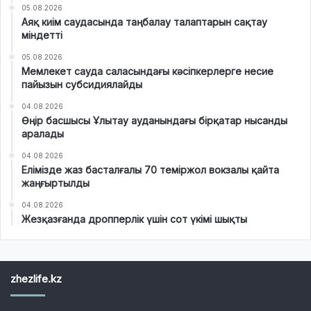
05.08.2026
Аяқ киім саудасында таңбалау талаптарын сақтау
міндетті
05.08.2026
Мемлекет сауда саласындағы кәсіпкерлерге несие
пайызын субсидиялайды
04.08.2026
Өңір басшысы Ұлытау ауданындағы бірқатар нысанды
аралады
04.08.2026
Елімізде жаз басталғалы 70 теміржол вокзалы қайта
жаңғыртылды
04.08.2026
Жезқазғанда дропперлік үшін сот үкімі шықты
zhezlife.kz