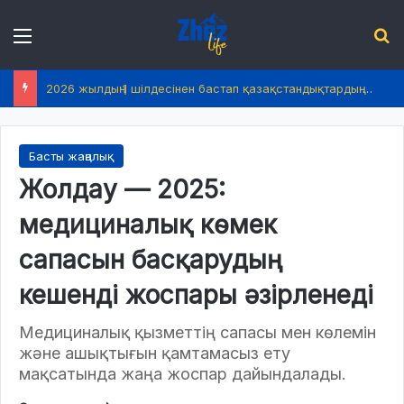
Menu
І
2026 жылдың 1 шілдесінен бастап қазақстандықтардың өмірінде не өзгереді?
Басты жаңалық
Жолдау — 2025:
медициналық көмек
сапасын басқарудың
кешенді жоспары әзірленеді
Медициналық қызметтің сапасы мен көлемін
және ашықтығын қамтамасыз ету
мақсатында жаңа жоспар дайындалады.