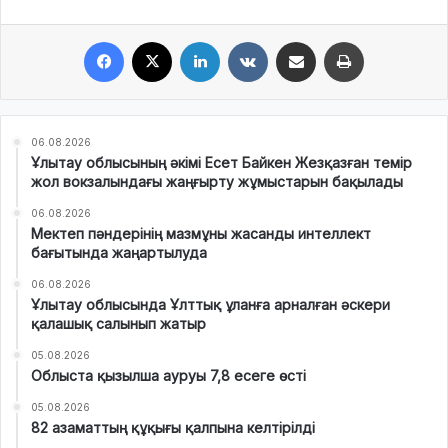
Facebook
X
LinkedIn
VKontakte
Share via Email
Print
06.08.2026
Ұлытау облысының әкімі Есет Байкен Жезқазған темір
жол вокзалындағы жаңғырту жұмыстарын бақылады
06.08.2026
Мектеп пәндерінің мазмұны жасанды интеллект
бағытында жаңартылуда
06.08.2026
Ұлытау облысында Ұлттық ұланға арналған әскери
қалашық салынып жатыр
05.08.2026
Облыста қызылша ауруы 7,8 есеге өсті
05.08.2026
82 азаматтың құқығы қалпына келтірілді