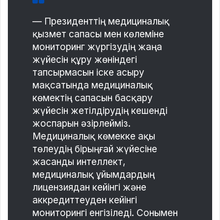
— Президенттің медициналық
қызмет сапасы мен көлеміне
мониторинг жүргізудің жаңа
жүйесін құру жөніндегі
тапсырмасын іске асыру
мақсатында медициналық
көмектің сапасын басқару
жүйесін жетілдірудің кешенді
жоспарын әзірлейміз.
Медициналық көмекке ақы
төлеудің бірыңғай жүйесіне
жасанды интеллект,
медициналық ұйымдардың
лицензиядан кейінгі және
аккредиттеуден кейінгі
мониторингі енгізіледі. Сонымен