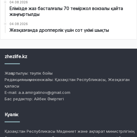
04.08.2026
Елімізде жаз басталғалы 70 теміржол вокзалы қайта
жаңғыртылды
04.08.2026
Жезқазғанда дропперлік үшін сот үкімі шықты
zhezlife.kz
Жаңартылуы: тәулік бойы
Редакцияның мекенжайы: Қазақстан Республикасы, Жезқазған
қаласы
E-mail: a.a.amirgalinov@gmail.com
Бас редактор: Айбек Әміртегі
Куәлік
Қазақстан Республикасы Мәдениет және ақпарат министрлігінің