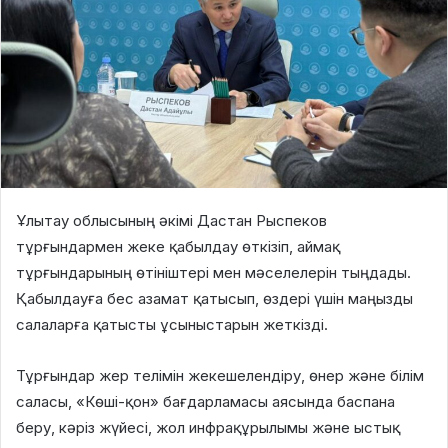
Ұлытау облысының әкімі Дастан Рыспеков
тұрғындармен жеке қабылдау өткізіп, аймақ
тұрғындарының өтініштері мен мәселелерін тыңдады.
Қабылдауға бес азамат қатысып, өздері үшін маңызды
салаларға қатысты ұсыныстарын жеткізді.
Тұрғындар жер телімін жекешелендіру, өнер және білім
саласы, «Көші-қон» бағдарламасы аясында баспана
беру, кәріз жүйесі, жол инфрақұрылымы және ыстық