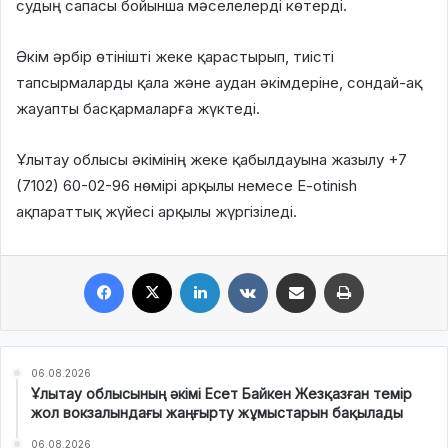
судың сапасы бойынша мәселелерді көтерді.
Әкім әрбір өтінішті жеке қарастырып, тиісті
тапсырмаларды қала және аудан әкімдеріне, сондай-ақ
жауапты басқармаларға жүктеді.
Ұлытау облысы әкімінің жеке қабылдауына жазылу +7
(7102) 60-02-96 нөмірі арқылы немесе E-otinish
ақпараттық жүйесі арқылы жүргізіледі.
Facebook
X
LinkedIn
VKontakte
Share via Email
Print
06.08.2026
Ұлытау облысының әкімі Есет Байкен Жезқазған темір
жол вокзалындағы жаңғырту жұмыстарын бақылады
06.08.2026