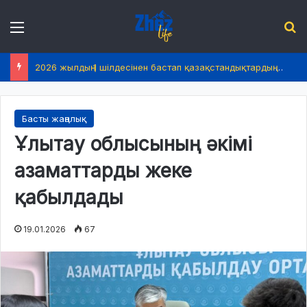
Menu
І
2026 жылдың 1 шілдесінен бастап қазақстандықтардың өмірінде не өзгереді?
Басты жаңалық
Ұлытау облысының әкімі
азаматтарды жеке
қабылдады
19.01.2026
67