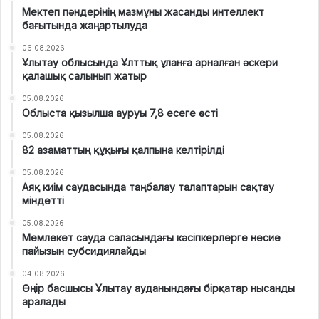
Мектеп пәндерінің мазмұны жасанды интеллект
бағытында жаңартылуда
06.08.2026
Ұлытау облысында Ұлттық ұланға арналған әскери
қалашық салынып жатыр
05.08.2026
Облыста қызылша ауруы 7,8 есеге өсті
05.08.2026
82 азаматтың құқығы қалпына келтірілді
05.08.2026
Аяқ киім саудасында таңбалау талаптарын сақтау
міндетті
05.08.2026
Мемлекет сауда саласындағы кәсіпкерлерге несие
пайызын субсидиялайды
04.08.2026
Өңір басшысы Ұлытау ауданындағы бірқатар нысанды
аралады