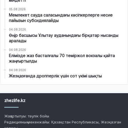
міндетті
05.08.2026
Мемлекет сауда саласындағы кәсіпкерлерге несие
пайызын субсидиялайды
04.08.2026
Өңір басшысы Ұлытау ауданындағы бірқатар нысанды
аралады
04.08.2026
Елімізде жаз басталғалы 70 теміржол вокзалы қайта
жаңғыртылды
04.08.2026
Жезқазғанда дропперлік үшін сот үкімі шықты
zhezlife.kz
Жаңартылуы: тәулік бойы
Редакцияның мекенжайы: Қазақстан Республикасы, Жезқазған
қаласы