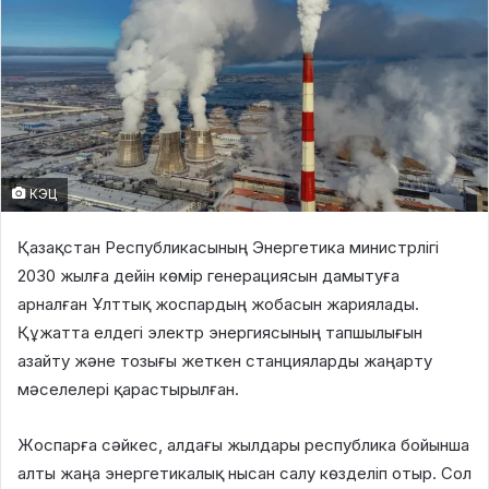
КЭЦ
Қазақстан Республикасының Энергетика министрлігі
2030 жылға дейін көмір генерациясын дамытуға
арналған Ұлттық жоспардың жобасын жариялады.
Құжатта елдегі электр энергиясының тапшылығын
азайту және тозығы жеткен станцияларды жаңарту
мәселелері қарастырылған.
Жоспарға сәйкес, алдағы жылдары республика бойынша
алты жаңа энергетикалық нысан салу көзделіп отыр. Сол