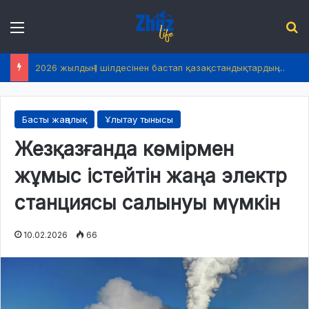
Menu
І
2026 жылдың 1 шілдесінен бастап қазақстандықтардың өмірінде не өзгереді?
Басты жаңалық
Ұлытау тынысы
Жезқазғанда көмірмен
жұмыс істейтін жаңа электр
станциясы салынуы мүмкін
10.02.2026
66