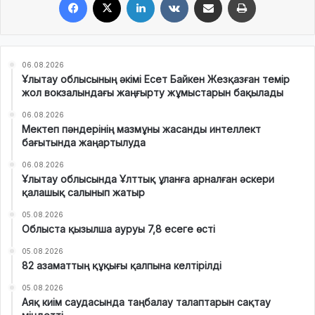
06.08.2026
Ұлытау облысының әкімі Есет Байкен Жезқазған темір
жол вокзалындағы жаңғырту жұмыстарын бақылады
06.08.2026
Мектеп пәндерінің мазмұны жасанды интеллект
бағытында жаңартылуда
06.08.2026
Ұлытау облысында Ұлттық ұланға арналған әскери
қалашық салынып жатыр
05.08.2026
Облыста қызылша ауруы 7,8 есеге өсті
05.08.2026
82 азаматтың құқығы қалпына келтірілді
05.08.2026
Аяқ киім саудасында таңбалау талаптарын сақтау