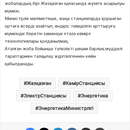
жобалардың бірі Жезқазған қаласында жүзеге асырылуы
мүмкін.
Министрлік мәліметінше, жаңа станцияларда қоршаған
ортаға әсерді азайтып, өндіріс тиімділігін арттыруға
мүмкіндік беретін заманауи «таза көмір»
технологиялары қолданылмақ.
Аталған жоба бойынша түпкілікті шешім барлық мүдделі
тараптармен талқылау жүргізілгеннен кейін
қабылданады.
Жезқазған
КөмірСтанциясы
ЭлектрСтанциясы
Энергетика
ЭнергетикаМинистрлігі
Facebook
X
LinkedIn
VKontakte
Share via Email
Print