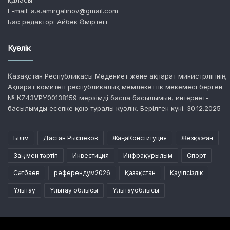
E-mail: a.a.amirgalinov@gmail.com
Бас редактор: Айбек Әміртегі
Куәлік
Қазақстан Республикасы Мәдениет және ақпарат министрлігінің
Ақпарат комитеті республикалық мемлекеттік мекемесі берген
№ KZ43VPY00138159 мерзімді баспа басылымын, интернет-
басылымды есепке қою туралы куәлік. Берілген күні: 30.12.2025
Білім
Дастан Рыспеков
ЖаңаКонституция
Жезқазған
Заң мен тәртіп
Инвестиция
Инфрақұрылым
Спорт
Сәтбаев
референдум2026
Қазақстан
Қауіпсіздік
Ұлытау
Ұлытау облысы
Ұлытауоблысы